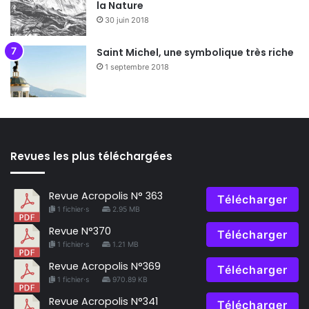
la Nature
30 juin 2018
Saint Michel, une symbolique très riche
1 septembre 2018
Revues les plus téléchargées
Revue Acropolis N° 363
Télécharger
1 fichier·s
2.95 MB
Revue N°370
Télécharger
1 fichier·s
1.21 MB
Revue Acropolis N°369
Télécharger
1 fichier·s
970.89 KB
Revue Acropolis N°341
Télécharger