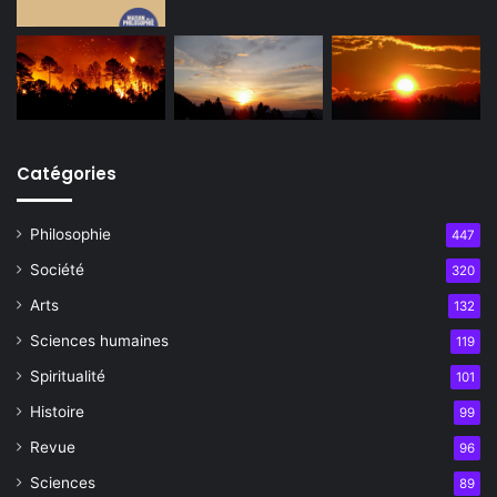
Catégories
Philosophie
447
Société
320
Arts
132
Sciences humaines
119
Spiritualité
101
Histoire
99
Revue
96
Sciences
89