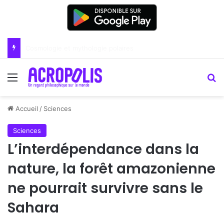
Renoir : la peinture comme un art du lien
Menu
R
Accueil
/
Sciences
Sciences
L’interdépendance dans la
nature, la forêt amazonienne
ne pourrait survivre sans le
Sahara