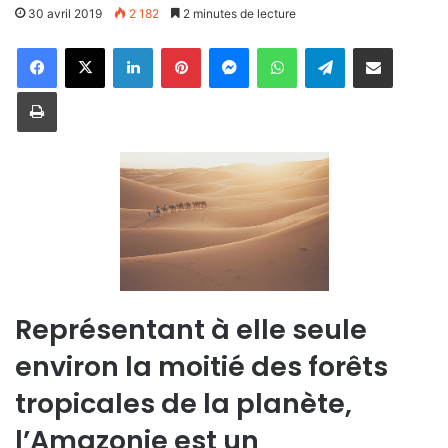
30 avril 2019
2 182
2 minutes de lecture
Linkedin
Pinterest
Messenger
WhatsApp
Telegram
Partager par email
Imprimer
Représentant à elle seule
environ la moitié des forêts
tropicales de la planète,
l’Amazonie est un