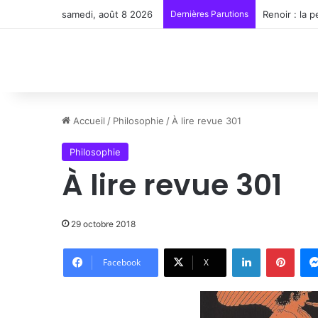
samedi, août 8 2026
Dernières Parutions
Renoir : la 
Accueil
/
Philosophie
/
À lire revue 301
Philosophie
À lire revue 301
29 octobre 2018
Linkedin
Pinte
Facebook
X