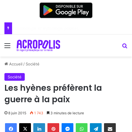
Renoir : la peinture comme un art du lien
Menu
R
Accueil
/
Société
Société
Les hyènes préfèrent la
guerre à la paix
8 juin 2015
1 743
3 minutes de lecture
Linkedin
Pinterest
Messenger
WhatsApp
Telegram
Partager par email