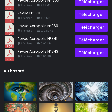
Revue Acropolis N° 363
Télécharger
1 fichier·s
2.95 MB
Revue N°370
Télécharger
1 fichier·s
1.21 MB
Revue Acropolis N°369
Télécharger
1 fichier·s
970.89 KB
Revue Acropolis N°341
Télécharger
1 fichier·s
0.00 KB
Revue Acropolis N°343
Télécharger
1 fichier·s
0.00 KB
Au hasard