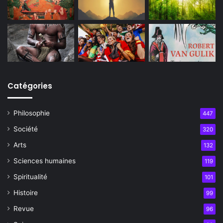
Catégories
Philosophie
447
Société
320
Arts
132
Sciences humaines
119
Spiritualité
101
Histoire
99
Revue
96