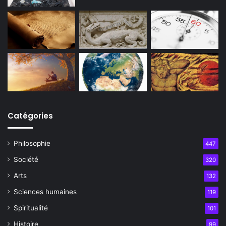
Catégories
Philosophie
447
Société
320
Arts
132
Sciences humaines
119
Spiritualité
101
Histoire
99