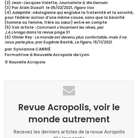
(2)
Jean-Jacques Valette,
Journaliste à
We Demain
(3) Par Alain Duault le 05/02/2021,
Figaro Vox
(4)
Adelphité
: néologisme qui englobe la fraternité et la sororité,
pour fédérer autour d’une même cause, sans que la binarité
(homme ou femme, frère ou sœur) entre en compte
(5) Voir article
: Comment s’incarnent les rêves, par
J.A.Livraga
dans la revue page 31
(6) Olivier Rey :
Le monde est devenu plus confortable, mais il ne
nous parle plus,
par Eugénie Bastié,
Le Figaro
, 15/11/2021
par Sylvianne CARRIÉ
Formatrice à Nouvelle Acropole de Lyon
© Nouvelle Acropole
Revue Acropolis, voir le
monde autrement
Recevez les derniers articles de la revue Acropolis