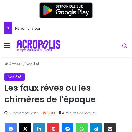
Renoir : la peinture comme un art du lien
Menu
R
Accueil
/
Société
Société
Les faux rêves ou les
chimères de l’époque
26 novembre 2021
1 811
4 minutes de lecture
Linkedin
Pinterest
Messenger
WhatsApp
Telegram
Partager par email