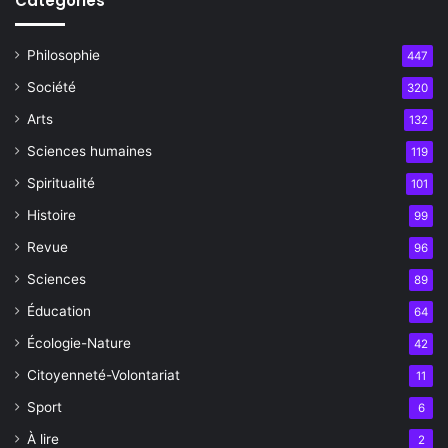
Catégories
Philosophie
447
Société
320
Arts
132
Sciences humaines
119
Spiritualité
101
Histoire
99
Revue
96
Sciences
89
Éducation
64
Écologie-Nature
42
Citoyenneté-Volontariat
11
Sport
6
À lire
2