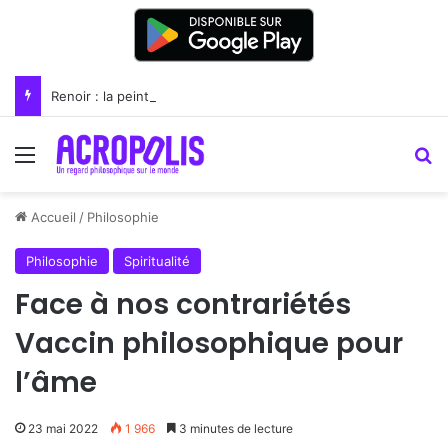
Renoir : la peinture comme un art du lien
Menu
R
Accueil
/
Philosophie
Philosophie
Spiritualité
Face à nos contrariétés
Vaccin philosophique pour
l’âme
23 mai 2022
1 966
3 minutes de lecture