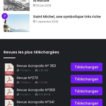
la Nature
30 juin 2018
Saint Michel, une symbolique très riche
1 septembre 2018
Revues les plus téléchargées
Revue Acropolis N° 363
Télécharger
1 fichier·s
2.95 MB
Revue N°370
Télécharger
1 fichier·s
1.21 MB
Revue Acropolis N°369
Télécharger
1 fichier·s
970.89 KB
Revue Acropolis N°341
Télécharger