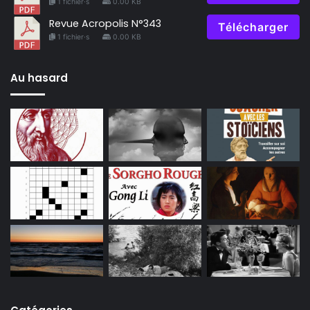
1 fichier·s
0.00 KB
Revue Acropolis N°343
Télécharger
1 fichier·s
0.00 KB
Au hasard