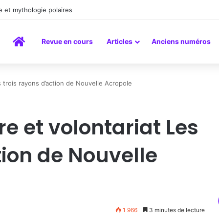
a peinture comme un art du lien
Accueil
Revue en cours
Articles
Anciens numéros
s trois rayons d’action de Nouvelle Acropole
re et volontariat Les
tion de Nouvelle
1 966
3 minutes de lecture