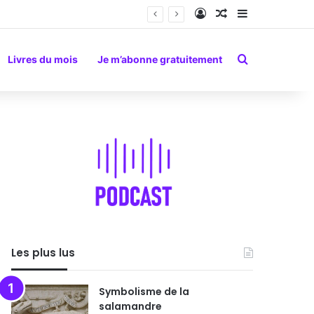
Connexion
Article Aléatoire
Sidebar (barr
Rechercher
Livres du mois
Je m’abonne gratuitement
Les plus lus
Symbolisme de la
salamandre