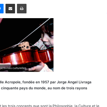
rest
Messenger
Partager par email
Imprimer
ctivités culturelles
lle Acropole, fondée en 1957 par Jorge Angel Livraga
de cinquante pays du monde, au nom de trois rayons
t les trois concepts que sont la Philosophie, la Culture et le