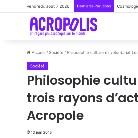
vendredi, août 7 2026
Dernières Parutions
Renoir : l
Accueil
/
Société
/
Philosophie culture et volontariat Le
Société
Philosophie cultu
trois rayons d’ac
Acropole
13 juin 2015