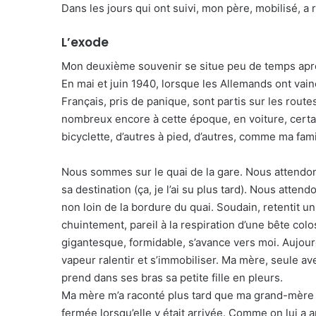
Dans les jours qui ont suivi, mon père, mobilisé, a r
L’exode
Mon deuxième souvenir se situe peu de temps apr
En mai et juin 1940, lorsque les Allemands ont vain
Français, pris de panique, sont partis sur les rout
nombreux encore à cette époque, en voiture, certai
bicyclette, d’autres à pied, d’autres, comme ma fami
Nous sommes sur le quai de la gare. Nous attendons u
sa destination (ça, je l’ai su plus tard). Nous atten
non loin de la bordure du quai. Soudain, retentit 
chuintement, pareil à la respiration d’une bête colo
gigantesque, formidable, s’avance vers moi. Aujour
vapeur ralentir et s’immobiliser. Ma mère, seule ave
prend dans ses bras sa petite fille en pleurs.
Ma mère m’a raconté plus tard que ma grand-mère – 
fermée lorsqu’elle y était arrivée. Comme on lui a ann