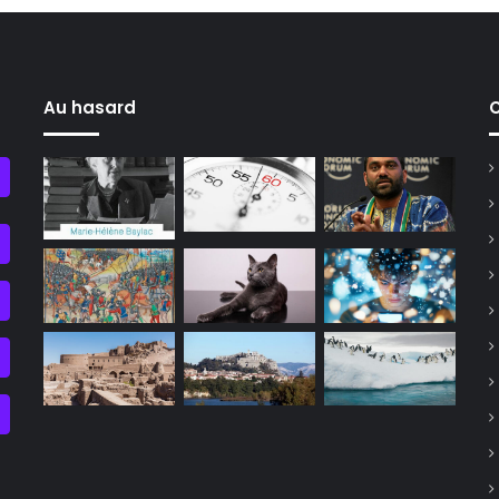
Au hasard
C