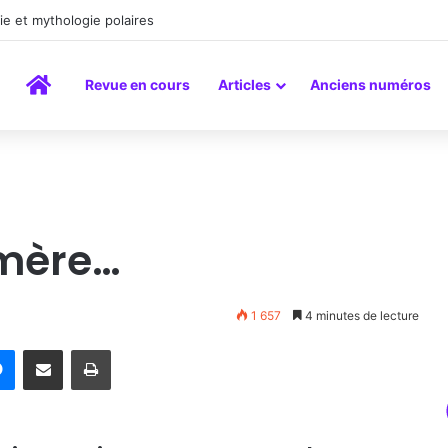
la peinture comme un art du lien
Accueil
Revue en cours
Articles
Anciens numéros
-mère…
1 657
4 minutes de lecture
rest
Messenger
Partager par email
Imprimer