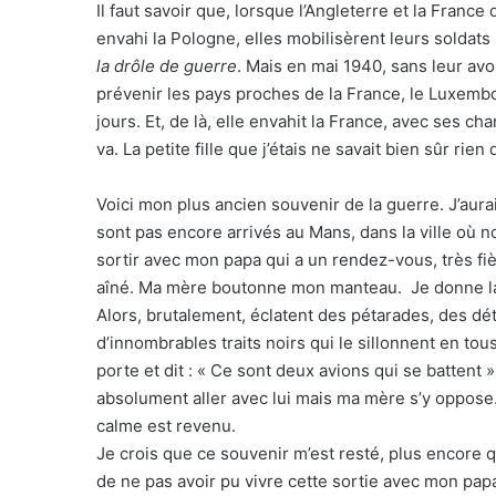
Il faut savoir que, lorsque l’Angleterre et la France
envahi la Pologne, elles mobilisèrent leurs soldats
la drôle de guerre
. Mais en mai 1940, sans leur avo
prévenir les pays proches de la France, le Luxembo
jours. Et, de là, elle envahit la France, avec ses ch
va. La petite fille que j’étais ne savait bien sûr rien
Voici mon plus ancien souvenir de la guerre. J’aur
sont pas encore arrivés au Mans, dans la ville où n
sortir avec mon papa qui a un rendez-vous, très fi
aîné. Ma mère boutonne mon manteau. Je donne la 
Alors, brutalement, éclatent des pétarades, des dé
d’innombrables traits noirs qui le sillonnent en tou
porte et dit : « Ce sont deux avions qui se battent
absolument aller avec lui mais ma mère s’y oppose. 
calme est revenu.
Je crois que ce souvenir m’est resté, plus encore qu
de ne pas avoir pu vivre cette sortie avec mon papa