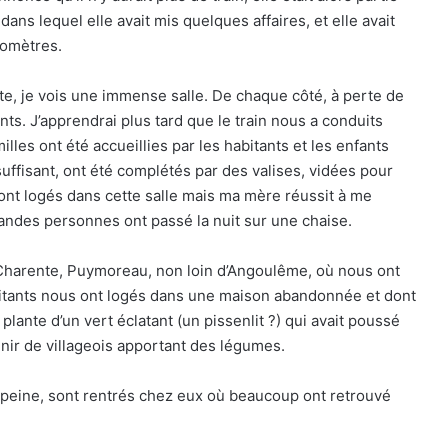
ans lequel elle avait mis quelques affaires, et elle avait
lomètres.
e, je vois une immense salle. De chaque côté, à perte de
ants. J’apprendrai plus tard que le train nous a conduits
milles ont été accueillies par les habitants et les enfants
uffisant, ont été complétés par des valises, vidées pour
sont logés dans cette salle mais ma mère réussit à me
grandes personnes ont passé la nuit sur une chaise.
e Charente, Puymoreau, non loin d’Angoulême, où nous ont
bitants nous ont logés dans une maison abandonnée et dont
lante d’un vert éclatant (un pissenlit ?) qui avait poussé
venir de villageois apportant des légumes.
-peine, sont rentrés chez eux où beaucoup ont retrouvé