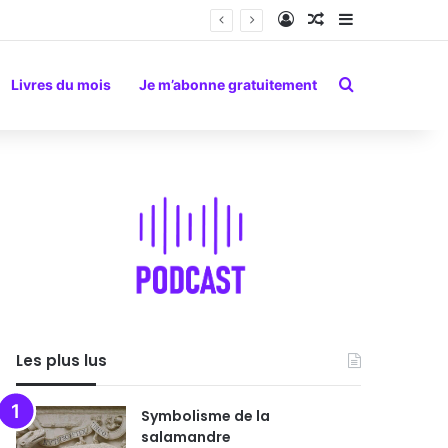
Connexion
Article Aléatoire
Sidebar (barr
Rechercher
Livres du mois
Je m’abonne gratuitement
Les plus lus
Symbolisme de la
salamandre