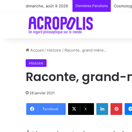
dimanche, août 9 2026
Dernières Parutions
Renoir : 
Accueil
/
Histoire
/
Raconte, grand-mère…
Histoire
Raconte, grand
28 janvier 2021
Linkedin
Pinte
Facebook
X