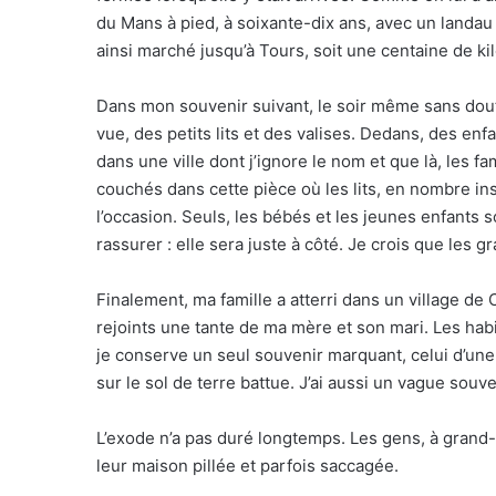
du Mans à pied, à soixante-dix ans, avec un landau d
ainsi marché jusqu’à Tours, soit une centaine de ki
Dans mon souvenir suivant, le soir même sans dout
vue, des petits lits et des valises. Dedans, des enf
dans une ville dont j’ignore le nom et que là, les fa
couchés dans cette pièce où les lits, en nombre ins
l’occasion. Seuls, les bébés et les jeunes enfants 
rassurer : elle sera juste à côté. Je crois que les 
Finalement, ma famille a atterri dans un village d
rejoints une tante de ma mère et son mari. Les ha
je conserve un seul souvenir marquant, celui d’une p
sur le sol de terre battue. J’ai aussi un vague sou
L’exode n’a pas duré longtemps. Les gens, à grand
leur maison pillée et parfois saccagée.