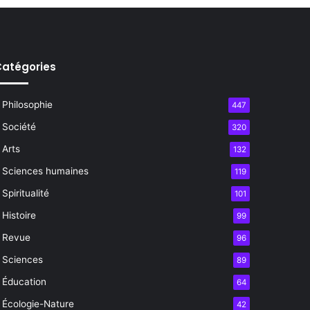
atégories
Philosophie
447
Société
320
Arts
132
Sciences humaines
119
Spiritualité
101
Histoire
99
Revue
96
Sciences
89
Éducation
64
Écologie-Nature
42