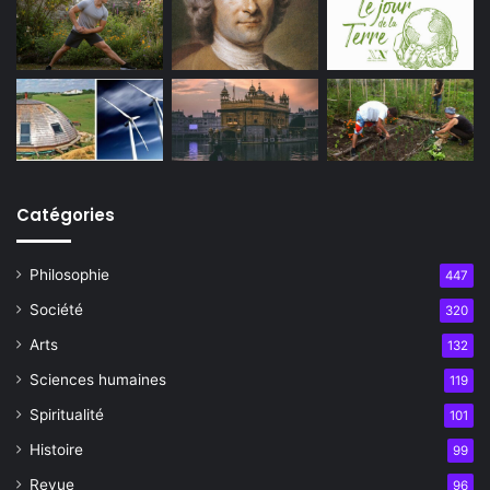
Catégories
Philosophie
447
Société
320
Arts
132
Sciences humaines
119
Spiritualité
101
Histoire
99
Revue
96