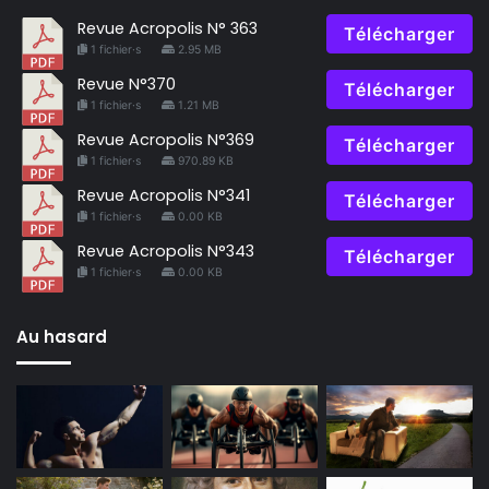
Revue Acropolis N° 363
Télécharger
1 fichier·s
2.95 MB
Revue N°370
Télécharger
1 fichier·s
1.21 MB
Revue Acropolis N°369
Télécharger
1 fichier·s
970.89 KB
Revue Acropolis N°341
Télécharger
1 fichier·s
0.00 KB
Revue Acropolis N°343
Télécharger
1 fichier·s
0.00 KB
Au hasard