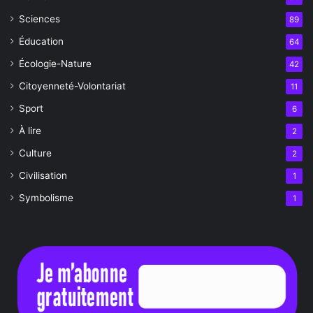
Sciences
89
Éducation
64
Écologie-Nature
42
Citoyenneté-Volontariat
11
Sport
6
À lire
2
Culture
2
Civilisation
1
Symbolisme
1