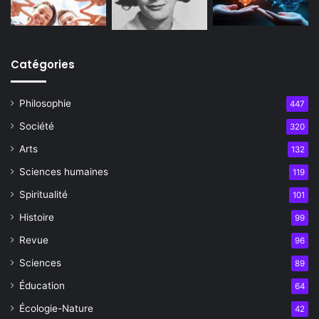
Catégories
Philosophie
447
Société
320
Arts
132
Sciences humaines
119
Spiritualité
101
Histoire
99
Revue
96
Sciences
89
Éducation
64
Écologie-Nature
42