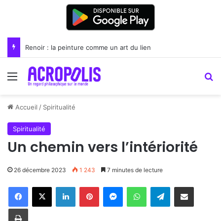
Renoir : la peinture comme un art du lien
Menu
R
Accueil
/
Spiritualité
Spiritualité
Un chemin vers l’intériorité
26 décembre 2023
1 243
7 minutes de lecture
Linkedin
Pinterest
Messenger
WhatsApp
Telegram
Partager par email
Imprimer