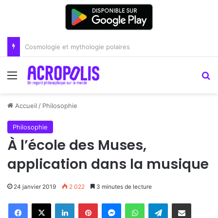
Renoir : la peinture comme un art du lien
Menu
R
Accueil
/
Philosophie
Philosophie
À l’école des Muses,
application dans la musique
24 janvier 2019
2 022
3 minutes de lecture
Linkedin
Pinterest
Messenger
WhatsApp
Telegram
Partager par email