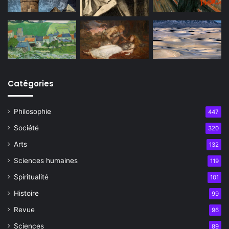
Catégories
Philosophie
447
Société
320
Arts
132
Sciences humaines
119
Spiritualité
101
Histoire
99
Revue
96
Sciences
89