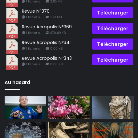
1 fichier·s
2.95 MB
Revue N°370
Télécharger
1 fichier·s
1.21 MB
Revue Acropolis N°369
Télécharger
1 fichier·s
970.89 KB
Revue Acropolis N°341
Télécharger
1 fichier·s
0.00 KB
Revue Acropolis N°343
Télécharger
1 fichier·s
0.00 KB
Au hasard