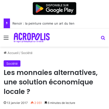
Florence et l’Académie néoplatonicienne
Menu
R
Accueil
/
Société
Société
Les monnaies alternatives,
une solution économique
locale ?
13 janvier 2017
2 051
6 minutes de lecture