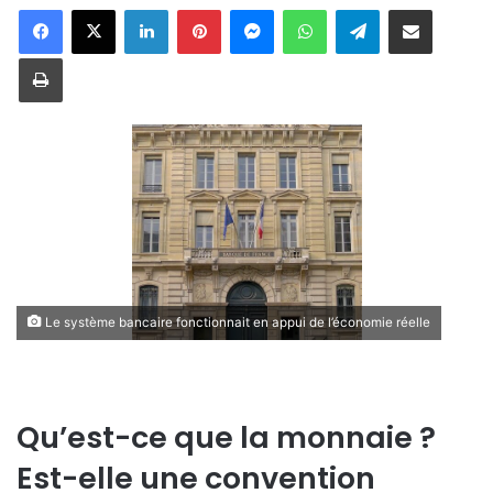
Linkedin
Pinterest
Messenger
WhatsApp
Telegram
Partager par email
Imprimer
Le système bancaire fonctionnait en appui de l’économie réelle
Qu’est-ce que la monnaie ?
Est-elle une convention