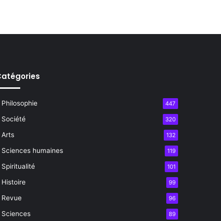
atégories
Philosophie
447
Société
320
Arts
132
Sciences humaines
119
Spiritualité
101
Histoire
99
Revue
96
Sciences
89