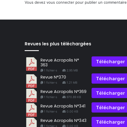
Vous devez
vous connecter
pour publier un commentaire
Revues les plus téléchargées
Revue Acropolis N°
Télécharger
363
1 fichier·s
2.95 MB
Revue N°370
Télécharger
1 fichier·s
1.21 MB
Revue Acropolis N°369
Télécharger
1 fichier·s
970.89 KB
Revue Acropolis N°341
Télécharger
1 fichier·s
0.00 KB
Revue Acropolis N°343
Télécharger
1 fichier·s
0.00 KB