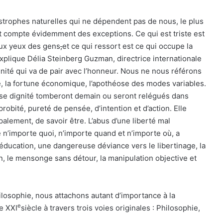
strophes naturelles qui ne dépendent pas de nous, le plus
t compte évidemment des exceptions. Ce qui est triste est
aux yeux des gens
,
et ce qui ressort est ce qui occupe la
xplique Délia Steinberg Guzman, directrice internationale
gnité qui va de pair avec l’honneur. Nous ne nous référons
e, la fortune économique, l’apothéose des modes variables.
sse dignité tomberont demain ou seront relégués dans
robité, pureté de pensée, d’intention et d’action. Elle
ipalement, de savoir être. L’abus d’une liberté mal
e n’importe quoi, n’importe quand et n’importe où, a
éducation, une dangereuse déviance vers le libertinage, la
on, le mensonge sans détour, la manipulation objective et
ilosophie, nous attachons autant d’importance à la
e
e XXI
siècle à travers trois voies originales : Philosophie,