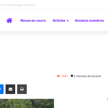
a peinture comme un art du lien
Accueil
Revue en cours
Articles
Anciens numéros
1 847
2 minutes de lecture
rest
Messenger
Partager par email
Imprimer