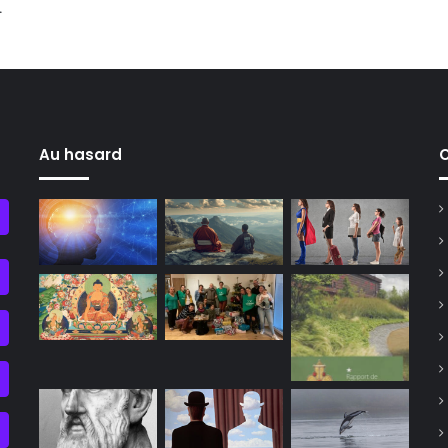
.
Au hasard
C