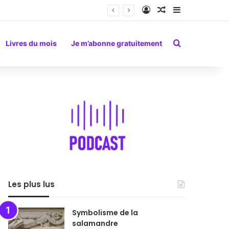
Connexion
Article Aléatoire
Sidebar (barr
Rechercher
Livres du mois
Je m’abonne gratuitement
Les plus lus
Symbolisme de la
salamandre