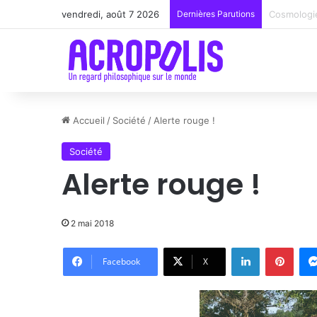
vendredi, août 7 2026
Dernières Parutions
Renoir : l
Accueil
/
Société
/
Alerte rouge !
Société
Alerte rouge !
2 mai 2018
Linkedin
Pinte
Facebook
X