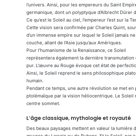
l’univers. Ainsi, pour les empereurs du Saint Empir
germanique, dont un polyptyque d’Albrecht Dürer di
Ce qu’est le Soleil au ciel, l’empereur l’est sur la Te
Cette vision sera confirmée par Charles Quint, sou
d’un immense empire sur lequel le Soleil jamais ne
couche, allant de l’Asie jusqu’aux Amériques.
Pour l’humanisme de la Renaissance, ce Soleil
représentera également la dernière transmutation d
pur. L’œuvre au Rouge évoque cet état de perfectio
Ainsi, le Soleil reprend le sens philosophique plat
humain.
Pendant ce temps, une autre révolution se met en
ptolémaïque par la vision héliocentrique. Le Soleil 
centre sommet.
L’âge classique, mythologie et royauté
Des beaux paysages mettent en valeur la lumière 
œuvres du Lorrain ou de Rubens. Et le Soleil, par 