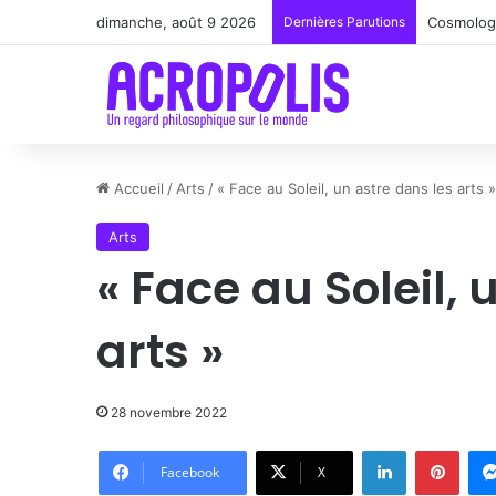
dimanche, août 9 2026
Dernières Parutions
Renoir : 
Accueil
/
Arts
/
« Face au Soleil, un astre dans les arts »
Arts
« Face au Soleil, 
arts »
28 novembre 2022
Linkedin
Pinte
Facebook
X