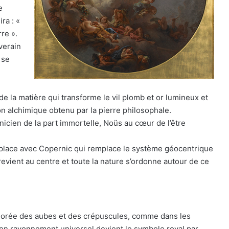
e
ra : «
rre ».
verain
 se
e la matière qui transforme le vil plomb et or lumineux et
n alchimique obtenu par la pierre philosophale.
onicien de la part immortelle, Noüs au cœur de l’être
 place avec Copernic qui remplace le système géocentrique
revient au centre et toute la nature s’ordonne autour de ce
dorée des aubes et des crépuscules, comme dans les
son rayonnement universel devient le symbole royal par