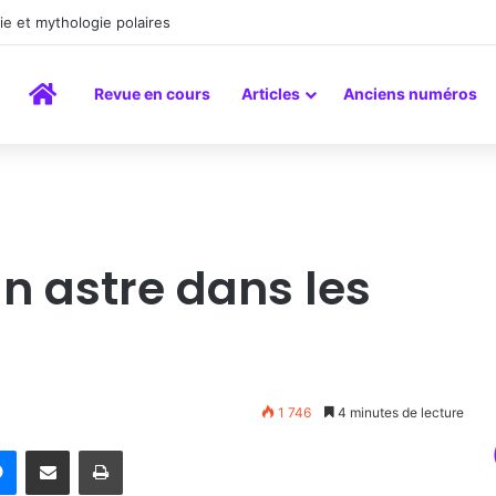
la peinture comme un art du lien
Accueil
Revue en cours
Articles
Anciens numéros
un astre dans les
1 746
4 minutes de lecture
rest
Messenger
Partager par email
Imprimer