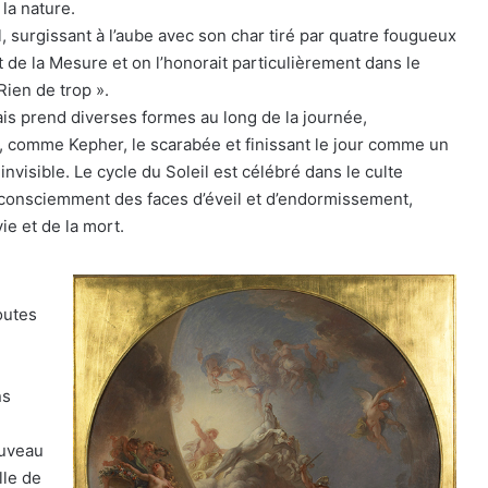
 la nature.
l, surgissant à l’aube avec son char tiré par quatre fougueux
et de la Mesure et on l’honorait particulièrement dans le
Rien de trop ».
is prend diverses formes au long de la journée,
, comme Kepher, le scarabée et finissant le jour comme un
nvisible. Le cycle du Soleil est célébré dans le culte
t consciemment des faces d’éveil et d’endormissement,
ie et de la mort.
outes
ns
ouveau
lle de