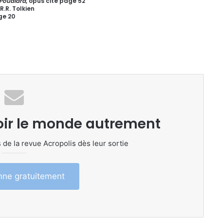
 Poudlard
, opus cité page 52
R.R. Tolkien
ge 20
oir le monde autrement
 de la revue Acropolis dès leur sortie
ne gratuitement