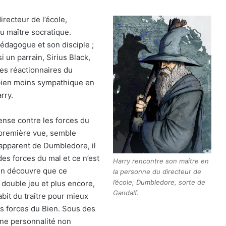
recteur de l’école,
u maître socratique.
édagogue et son disciple ;
i un parrain, Sirius Black,
les réactionnaires du
 bien moins sympathique en
rry.
nse contre les forces du
à première vue, semble
 apparent de Dumbledore, il
es forces du mal et ce n’est
Harry rencontre son maître en
u’on découvre que ce
la personne du directeur de
l’école, Dumbledore, sorte de
double jeu et plus encore,
Gandalf.
abit du traître pour mieux
es forces du Bien. Sous des
une personnalité non