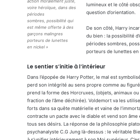
action moralement juste,
lumineux et le côté obsc
voire héroïque, dans des
question d’orientation.
périodes
sombres, possibilité qui
est même offerte à des
De son côté, Harry inca
garçons malingres
du bien : la possibilité
porteurs de lunettes
périodes sombres, possi
en nickel »
porteurs de lunettes en n
Le sentier s’initie à l’intérieur
Dans l’épopée de Harry Potter, le mal est symbolisé 
perd son intégrité au sens propre comme au figuré 
prend la forme des Horcruxes, (objets, animaux ou
fraction de l’âme déchirée). Voldemort va les utili
forts dans sa quête matérielle et vaine de l’immor
contracte un pacte avec le diable et vend son âme e
tous ses désirs. La réponse de la philosophie plato
psychanalyste C.G Jung là-dessus : le véritable Bi
à s’unifier intérieurement à son Moi supérieur. C’es