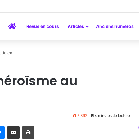
a peinture comme un art du lien
Accueil
Revue en cours
Articles
Anciens numéros
otidien
’héroïsme au
2 392
4 minutes de lecture
rest
Messenger
Partager par email
Imprimer