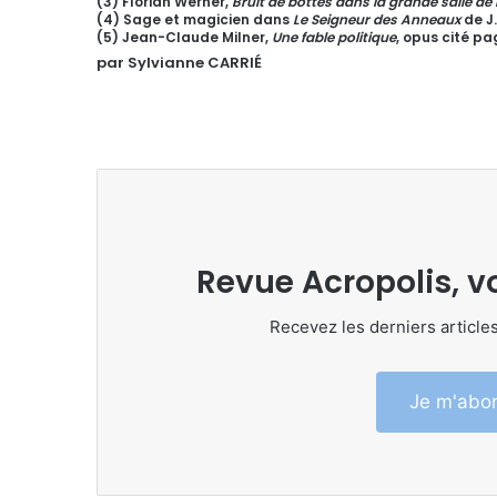
(3) Florian Werner,
Bruit de bottes dans la grande salle de
(4) Sage et magicien dans
Le Seigneur des Anneaux
de J.
(5) Jean-Claude Milner,
Une fable politique
, opus cité pa
par Sylvianne CARRIÉ
Revue Acropolis, v
Recevez les derniers articles
Je m'abon