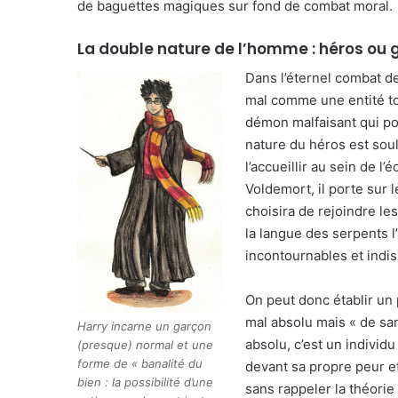
de baguettes magiques sur fond de combat moral.
La double nature de l’homme : héros ou 
Dans l’éternel combat de
mal comme une entité tot
démon malfaisant qui por
nature du héros est soul
l’accueillir au sein de l
Voldemort, il porte sur l
choisira de rejoindre le
la langue des serpents 
incontournables et indi
On peut donc établir un 
mal absolu mais « de sa
Harry incarne un garçon
absolu, c’est un indivi
(presque) normal et une
forme de « banalité du
devant sa propre peur et
bien : la possibilité d’une
sans rappeler la théorie