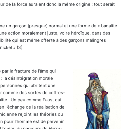
ur de la force auraient donc la même origine : tout serait
rne un garçon (presque) normal et une forme de « banalité
 d’une action moralement juste, voire héroïque, dans des
bilité qui est même offerte à des garçons malingres
ickel » (3).
par la fracture de l’âme qui
: la désintégration morale
 personnes qui abritent une
ser comme des sortes de coffres-
talité. Un peu comme Faust qui
n l’échange de la réalisation de
nicienne rejoint les théories du
en pour l’homme est de parvenir
t l’enjeu du parcours de Harry :