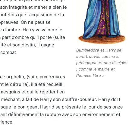
son intégrité et mener à bien le
outefois que l’acquisition de la
 épreuves. On ne peut se
e d’ombre. Harry va vaincre le
part d’ombre qu’il porte (suite
lité et son destin, il gagne
Dumbledore et Harry se
u combat
sont trouvés comme le
pédagogue et son disciple
; comme le maître et
l’homme libre »
e : orphelin, (suite aux œuvres
e détruire), il a été recueilli
mesquins et qui le rejettent en
 méchant, a fait de Harry son souffre-douleur. Harry dort
rsque le bon géant Hagrid se présente le jour de ses onze
quant définitivement la rupture avec son environnement et
cience.