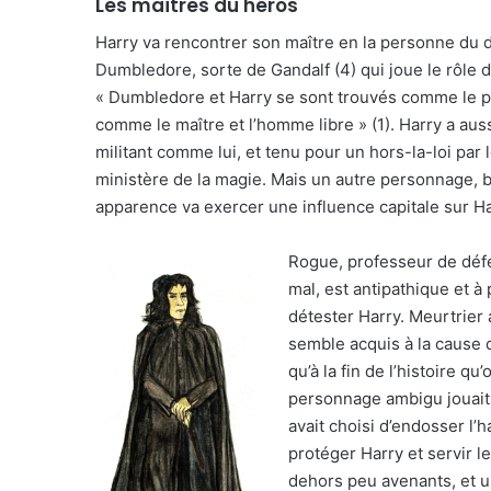
Les maîtres du héros
Harry va rencontrer son maître en la personne du di
Dumbledore, sorte de Gandalf (4) qui joue le rôle d
« Dumbledore et Harry se sont trouvés comme le p
comme le maître et l’homme libre » (1). Harry a auss
militant comme lui, et tenu pour un hors-la-loi par 
ministère de la magie. Mais un autre personnage,
apparence va exercer une influence capitale sur Ha
Rogue, professeur de défe
mal, est antipathique et 
détester Harry. Meurtrier
semble acquis à la cause d
qu’à la fin de l’histoire q
personnage ambigu jouait 
avait choisi d’endosser l’h
protéger Harry et servir l
dehors peu avenants, et 