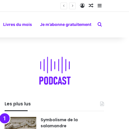
Connexion
Article Aléatoire
Sidebar (barr
Rechercher
Livres du mois
Je m’abonne gratuitement
Les plus lus
Symbolisme de la
salamandre