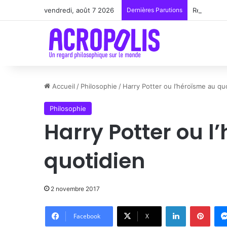
vendredi, août 7 2026
Dernières Parutions
Renoir : l
Accueil
/
Philosophie
/
Harry Potter ou l’héroïsme au qu
Philosophie
Harry Potter ou l
quotidien
2 novembre 2017
Linkedin
Pinte
Facebook
X