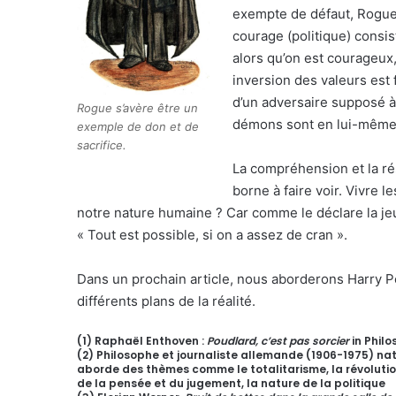
exempte de défaut, Rogue 
courage (politique) consi
alors qu’on est courageux,
inversion des valeurs est 
d’un adversaire supposé à
Rogue s’avère être un
démons sont en lui-même
exemple de don et de
sacrifice.
La compréhension et la ré
borne à faire voir. Vivre 
notre nature humaine ? Car comme le déclare la je
« Tout est possible, si on a assez de cran ».
Dans un prochain article, nous aborderons Harry Po
différents plans de la réalité.
(1) Raphaël Enthoven :
Poudlard, c’est pas sorcier
in Philo
(2) Philosophe et journaliste allemande (1906-1975) na
aborde des thèmes comme le totalitarisme, la révolution, 
de la pensée et du jugement, la nature de la politique