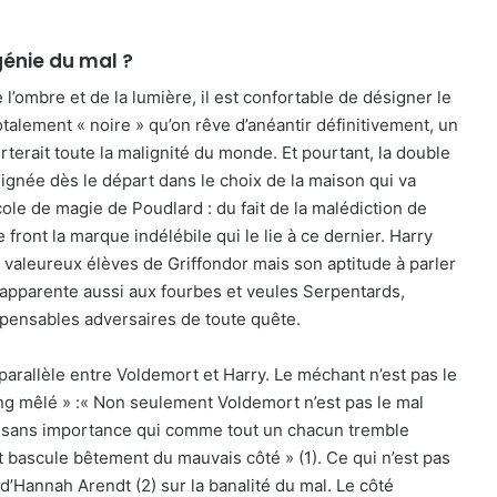
génie du mal ?
 l’ombre et de la lumière, il est confortable de désigner le
alement « noire » qu’on rêve d’anéantir définitivement, un
terait toute la malignité du monde. Et pourtant, la double
ignée dès le départ dans le choix de la maison qui va
’école de magie de Poudlard : du fait de la malédiction de
e front la marque indélébile qui le lie à ce dernier. Harry
s valeureux élèves de Griffondor mais son aptitude à parler
l’apparente aussi aux fourbes et veules Serpentards,
spensables adversaires de toute quête.
parallèle entre Voldemort et Harry. Le méchant n’est pas le
ng mêlé » :« Non seulement Voldemort n’est pas le mal
du sans importance qui comme tout un chacun tremble
 bascule bêtement du mauvais côté » (1). Ce qui n’est pas
 d’Hannah Arendt (2) sur la banalité du mal. Le côté