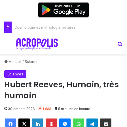
Renoir : la peinture comme un art du lien
Menu
R
Accueil
/
Sciences
Sciences
Hubert Reeves, Humain, très
humain
30 octobre 2023
1 683
5 minutes de lecture
Linkedin
Pinterest
Messenger
WhatsApp
Telegram
Partager par email