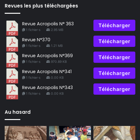
Revues les plus téléchargées
Revue Acropolis N° 363
Télécharger
1 fichier·s
2.95 MB
Revue N°370
Télécharger
1 fichier·s
1.21 MB
Revue Acropolis N°369
Télécharger
1 fichier·s
970.89 KB
Revue Acropolis N°341
Télécharger
1 fichier·s
0.00 KB
Revue Acropolis N°343
Télécharger
1 fichier·s
0.00 KB
Au hasard