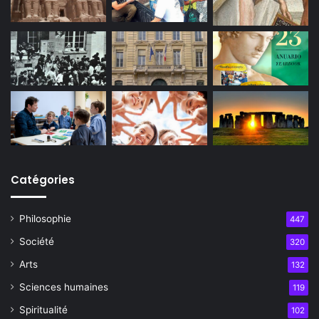
Catégories
Philosophie
447
Société
320
Arts
132
Sciences humaines
119
Spiritualité
102