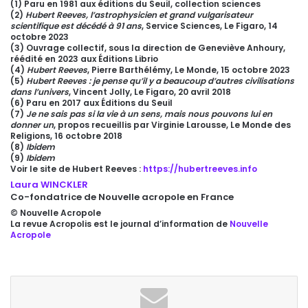
(1) Paru en 1981 aux éditions du Seuil, collection sciences
(2)
Hubert Reeves, l’astrophysicien et grand vulgarisateur
scientifique est décédé à 91 ans
, Service Sciences, Le Figaro, 14
octobre 2023
(3) Ouvrage collectif, sous la direction de Geneviève Anhoury,
réédité en 2023 aux Éditions Librio
(4)
Hubert Reeves
, Pierre Barthélémy, Le Monde, 15 octobre 2023
(5)
Hubert Reeves : je pense qu’il y a beaucoup d’autres civilisations
dans l’univers
, Vincent Jolly, Le Figaro, 20 avril 2018
(6) Paru en 2017 aux Éditions du Seuil
(7)
Je ne sais pas si la vie à un sens, mais nous pouvons lui en
donner un
, propos recueillis par Virginie Larousse, Le Monde des
Religions, 16 octobre 2018
(8)
Ibidem
(9)
Ibidem
Voir le site de Hubert Reeves :
https://hubertreeves.info
Laura WINCKLER
Co-fondatrice de Nouvelle acropole en France
© Nouvelle Acropole
La revue Acropolis est le journal d’information de
Nouvelle
Acropole