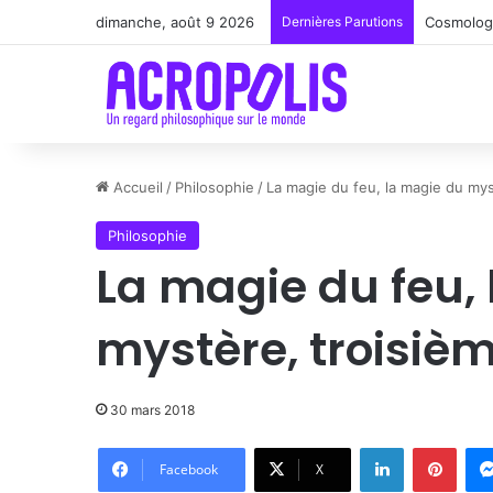
dimanche, août 9 2026
Dernières Parutions
Renoir : 
Accueil
/
Philosophie
/
La magie du feu, la magie du my
Philosophie
La magie du feu,
mystère, troisiè
30 mars 2018
Linkedin
Pinte
Facebook
X