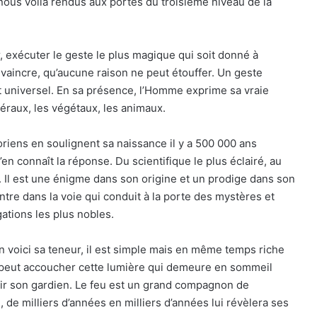
nous voilà rendus aux portes du troisième niveau de la
r, exécuter le geste le plus magique qui soit donné à
vaincre, qu’aucune raison ne peut étouffer. Un geste
 et universel. En sa présence, l’Homme exprime sa vraie
néraux, les végétaux, les animaux.
oriens en soulignent sa naissance il y a 500 000 ans
n connaît la réponse. Du scientifique le plus éclairé, au
t. Il est une énigme dans son origine et un prodige dans son
tre dans la voie qui conduit à la porte des mystères et
ations les plus nobles.
 En voici sa teneur, il est simple mais en même temps riche
Il peut accoucher cette lumière qui demeure en sommeil
enir son gardien. Le feu est un grand compagnon de
 de milliers d’années en milliers d’années lui révèlera ses