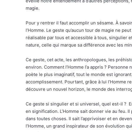
éveillé notre entendement à d’autres perceptions, 
magie.
Pour y rentrer il faut accomplir un sésame. À savoi
l’Homme. Le geste qu’aucun tour de magie ne peut 
réalisable par tous et accessible à tous, singulier
nature, celle qui marque sa différence avec les mi
Ce geste, cet acte, les anthropologues, les préhist
environ. Comment l’Homme l’a appris ? Personne n’e
poète le plus imaginatif, tout le monde est ignoran
accomplissement. Pourtant, grâce à lui l’Homme ren
découvre un nouvel horizon, le monde des interrog
Ce geste si singulier et si universel, quel est-il ?
en signification. L’Homme sait donner vie au feu. 
dans toutes choses. Il sait l’apprivoiser et en dev
l’Homme, un grand inspirateur de son évolution qui,