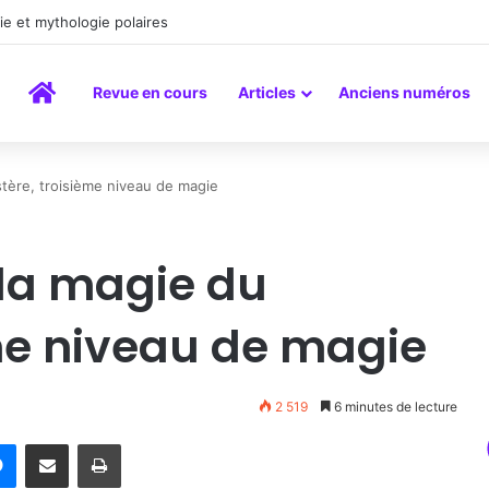
la peinture comme un art du lien
Accueil
Revue en cours
Articles
Anciens numéros
stère, troisième niveau de magie
 la magie du
me niveau de magie
2 519
6 minutes de lecture
rest
Messenger
Partager par email
Imprimer