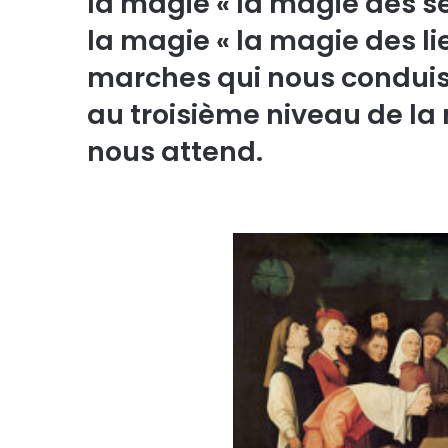
la magie « la magie des s
la magie « la magie des l
marches qui nous conduise
au troisième niveau de la m
nous attend.