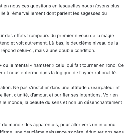
nt en nous ces questions en lesquelles nous n’osons plus
lle à l’émerveillement dont parlent les sagesses du
tir des effets trompeurs du premier niveau de la magie
ntend et voit autrement. Là-bas, le deuxième niveau de la
 répond celui-ci, mais à une double condition.
ou le mental « hamster » celui qui fait tourner en rond. Ce
er et nous enferme dans la logique de l’hyper rationalité.
ion. Ne pas s’installer dans une attitude d’usurpateur et
ien, d’unité, d’amour, et purifier ses intentions. Voir en
dans le monde, la beauté du sens et non un désenchantement
ir du monde des apparences, pour aller vers un inconnu
affirme, une deuxième naissance s’opère, éduquer nos sens