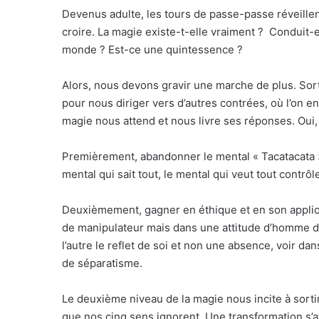
Devenus adulte, les tours de passe-passe réveille
croire. La magie existe-t-elle vraiment ? Conduit-e
monde ? Est-ce une quintessence ?
Alors, nous devons gravir une marche de plus. Sor
pour nous diriger vers d’autres contrées, où l’on e
magie nous attend et nous livre ses réponses. Oui,
Premièrement, abandonner le mental « Tacatacata » 
mental qui sait tout, le mental qui veut tout contrôl
Deuxièmement, gagner en éthique et en son applicat
de manipulateur mais dans une attitude d’homme de l
l’autre le reflet de soi et non une absence, voir 
de séparatisme.
Le deuxième niveau de la magie nous incite à sort
que nos cinq sens ignorent. Une transformation s’