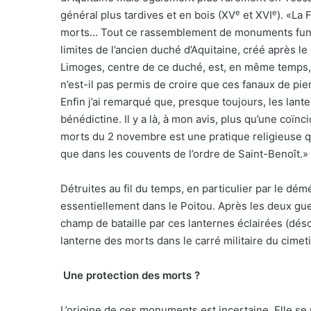
e
e
général plus tardives et en bois (XV
et XVI
). «La 
morts… Tout ce rassemblement de monuments funè
limites de l’ancien duché d’Aquitaine, créé après 
Limoges, centre de ce duché, est, en même temps, 
n’est-il pas permis de croire que ces fanaux de pie
Enfin j’ai remarqué que, presque toujours, les lant
bénédictine. Il y a là, à mon avis, plus qu’une coï
morts du 2 novembre est une pratique religieuse qu
que dans les couvents de l’ordre de Saint-Benoît.»
Détruites au fil du temps, en particulier par le dé
essentiellement dans le Poitou. Après les deux gu
champ de bataille par ces lanternes éclairées (désor
lanterne des morts dans le carré militaire du cimeti
Une protection des morts ?
L’origine de ces monuments est incertaine. Elle se