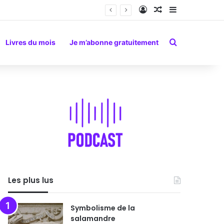
Connexion
Article Aléatoire
Sidebar (barr
Rechercher
Livres du mois
Je m’abonne gratuitement
Les plus lus
Symbolisme de la
salamandre