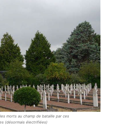
les morts au champ de bataille par ces
es (désormais électrifiées)