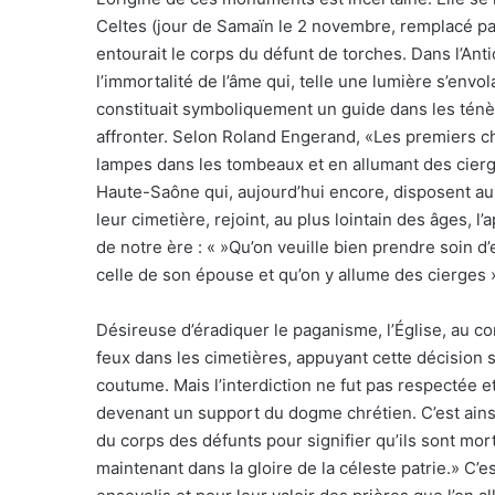
Celtes (jour de Samaïn le 2 novembre, remplacé par
entourait le corps du défunt de torches. Dans l’Antiq
l’immortalité de l’âme qui, telle une lumière s’envo
constituait symboliquement un guide dans les ténè
affronter. Selon Roland Engerand, «Les premiers chr
lampes dans les tombeaux et en allumant des cier
Haute-Saône qui, aujourd’hui encore, disposent au
leur cimetière, rejoint, au plus lointain des âges,
de notre ère : « »Qu’on veuille bien prendre soin d’
celle de son épouse et qu’on y allume des cierges 
Désireuse d’éradiquer le paganisme, l’Église, au con
feux dans les cimetières, appuyant cette décision s
coutume. Mais l’interdiction ne fut pas respectée e
devenant un support du dogme chrétien. C’est ains
du corps des défunts pour signifier qu’ils sont mort
maintenant dans la gloire de la céleste patrie.» C’e