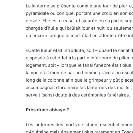
La lanterne se présente comme une tour de pierre, 
pyramidale ou conique, portant une croix en son 
élevée. Elle est creuse et ajourée en sa partie sup
chargée d’huile qui brûlait jour et nuit, ou seulem
ou encore lorsque le mort était en attente d’être i
«Cette lueur était introduite, soit – quand le canal 
disposée à cet effet à la partie inférieure du pilier,
logement, soit – lorsque le fanal funèbre était plu
lampe était montée par un homme grâce à un escalie
long de la colonne afin que le grimpeur y pût placer
accompagnait d’ordinaire les lanternes des morts ; e
servait (sans) doute à des cérémonies funéraires.
Près d’une abbaye ?
Les lanternes des morts se situent essentiellement
d’Aquitaine mais également plus rarement en Tosca