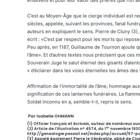
ensevelis et pour leur valoir des prières que l’on a
C’est au Moyen-Âge que le cierge individuel est rem
siècles, appelée, suivant les provinces, fanal funé
auteurs en expliquent le sens. Pierre de Cluny (3)
écrit : «C’est par respect pour les morts qui repos
Peu après, en 1187, Guillaume de Tournon ajoute q
l’âme». Et d’autres textes nous précisent que ces
Souverain Juge le salut éternel des gisants d’ale
« d’éclairer dans les voies éternelles les âmes des
Affirmation de l’immortalité de l’âme, hommage aux m
signification de ces lanternes funéraires. La flamm
Soldat inconnu en a, semble-t-il, repris le sens.
Par Isabelle OHMANN
(1) Officier français et écrivain, auteur de nombreux o
er
(2) Article de l’illustration n° 4574, du 1
novembre 1930, 
http://genealogie.pessiot.net/index.php/accueil/57-
(3) Appelé également Pierre le Vénérable, abbé de Clun