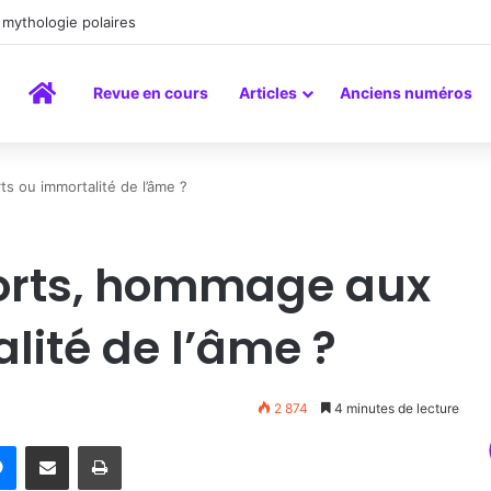
mythologie polaires
Accueil
Revue en cours
Articles
Anciens numéros
 ou immortalité de l’âme ?
orts, hommage aux
lité de l’âme ?
2 874
4 minutes de lecture
rest
Messenger
Partager par email
Imprimer