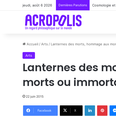
jeudi, août 6 2026
Dernières Parutions
Cosmologie et 
Accueil
/
Arts
/
Lanternes des morts, hommage aux morts
Arts
Lanternes des m
morts ou immorta
22 juin 2015
Linkedin
Pinte
Facebook
X