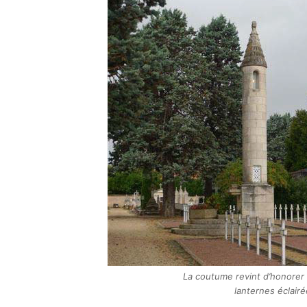
La coutume revint d’honorer 
lanternes éclairé