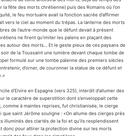
 la fête des morts chrétienne) puis des Romains où l’on
uité, le feu mortuaire avait la fonction sacrée d’affirmer
lait vers le ciel au moment du trépas. La lanterne des morts
bres de l’autre-monde que le défunt devait à présent
étiens ne firent qu’imiter les païens en plaçant des
ges autour des morts… Et le geste pieux de ces paysans de
 soir de la Toussaint une lumière devant chaque tombe de
 l’appel formulé sur une tombe païenne des premiers siècles
entretenir, d’orner, de couronner la statue de ce défunt et
».»
cile d’Elvire en Espagne (vers 325), interdit d’allumer des
ur le caractère de superstition dont s’enveloppait cette
t, comme à maintes reprises, fut christianisée, le cierge
i que saint Jérôme souligne : «On allume des cierges près
s illuminés des clartés de la foi et qu’ils resplendissent
st donc pour attirer la protection divine sur les morts