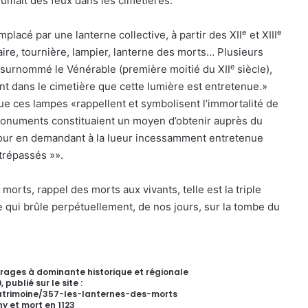
llumait des feux dans les cimetières.
e
e
placé par une lanterne collective, à partir des XII
et XIII
raire, tournière, lampier, lanterne des morts… Plusieurs
e
, surnommé le Vénérable (première moitié du XII
siècle),
ent dans le cimetière que cette lumière est entretenue.»
ue ces lampes «rappellent et symbolisent l’immortalité de
 monuments constituaient un moyen d’obtenir auprès du
ntour en demandant à la lueur incessamment entretenue
 trépassés »».
orts, rappel des morts aux vivants, telle est la triple
e qui brûle perpétuellement, de nos jours, sur la tombe du
uvrages à dominante historique et régionale
publié sur le site :
patrimoine/357-les-lanternes-des-morts
y et mort en 1123