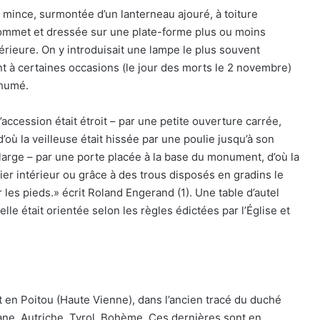
mince, surmontée d’un lanterneau ajouré, à toiture
sommet et dressée sur une plate-forme plus ou moins
érieure. On y introduisait une lampe le plus souvent
ent à certaines occasions (le jour des morts le 2 novembre)
nhumé.
d’accession était étroit – par une petite ouverture carrée,
 d’où la veilleuse était hissée par une poulie jusqu’à son
s large – par une porte placée à la base du monument, d’où la
r intérieur ou grâce à des trous disposés en gradins le
 les pieds.» écrit Roland Engerand (1). Une table d’autel
lle était orientée selon les règles édictées par l’Église et
 en Poitou (Haute Vienne), dans l’ancien tracé du duché
ne, Autriche, Tyrol, Bohème. Ces dernières sont en