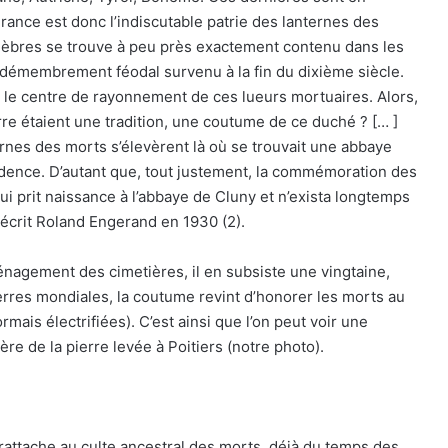
France est donc l’indiscutable patrie des lanternes des
bres se trouve à peu près exactement contenu dans les
le démembrement féodal survenu à la fin du dixième siècle.
le centre de rayonnement de ces lueurs mortuaires. Alors,
rre étaient une tradition, une coutume de ce duché ? [… ]
ernes des morts s’élevèrent là où se trouvait une abbaye
ncidence. D’autant que, tout justement, la commémoration des
i prit naissance à l’abbaye de Cluny et n’exista longtemps
 écrit Roland Engerand en 1930 (2).
ménagement des cimetières, il en subsiste une vingtaine,
erres mondiales, la coutume revint d’honorer les morts au
mais électrifiées). C’est ainsi que l’on peut voir une
ère de la pierre levée à Poitiers (notre photo).
 rattache au culte ancestral des morts, déjà du temps des