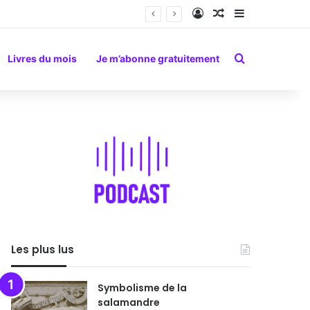
Connexion
Article Aléatoire
Sidebar (barr
Rechercher
Livres du mois
Je m’abonne gratuitement
Les plus lus
Symbolisme de la
salamandre