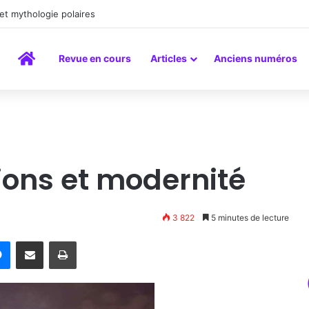
peinture comme un art du lien
Accueil
Revue en cours
Articles
Anciens numéros
tions et modernité
3 822
5 minutes de lecture
rest
Messenger
Partager par email
Imprimer