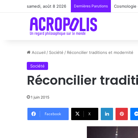
samedi, août 8 2026
Dernières Parutions
Renoir : la 
Accueil
/
Société
/
Réconcilier traditions et modernité
Société
Réconcilier tradi
1 juin 2015
Linkedin
Pinte
Facebook
X