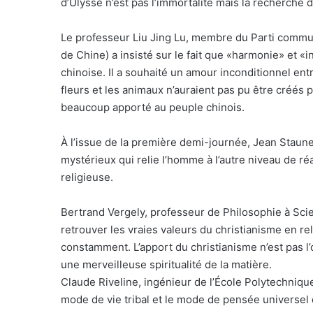
d’Ulysse n’est pas l’immortalité mais la recherche
Le professeur Liu Jing Lu, membre du Parti commu
de Chine) a insisté sur le fait que «harmonie» et 
chinoise. Il a souhaité un amour inconditionnel ent
fleurs et les animaux n’auraient pas pu être créés p
beaucoup apporté au peuple chinois.
À l’issue de la première demi-journée, Jean Staune 
mystérieux qui relie l’homme à l’autre niveau de ré
religieuse.
Bertrand Vergely, professeur de Philosophie à Sci
retrouver les vraies valeurs du christianisme en rel
constamment. L’apport du christianisme n’est pas l’
une merveilleuse spiritualité de la matière.
Claude Riveline, ingénieur de l’École Polytechnique
mode de vie tribal et le mode de pensée universel d’