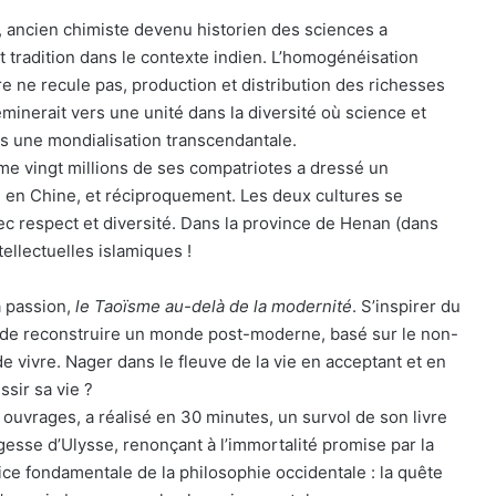
, ancien chimiste devenu historien des sciences a
t tradition dans le contexte indien. L’homogénéisation
e ne recule pas, production et distribution des richesses
minerait vers une unité dans la diversité où science et
s une mondialisation transcendantale.
e vingt millions de ses compatriotes a dressé un
n en Chine, et réciproquement. Les deux cultures se
ec respect et diversité. Dans la province de Henan (dans
tellectuelles islamiques !
a passion,
le Taoïsme au-delà de la modernité
. S’inspirer du
t de reconstruire un monde post-moderne, basé sur le non-
oie de vivre. Nager dans le fleuve de la vie en acceptant et en
ssir sa vie ?
ouvrages, a réalisé en 30 minutes, un survol de son livre
agesse d’Ulysse, renonçant à l’immortalité promise par la
trice fondamentale de la philosophie occidentale : la quête