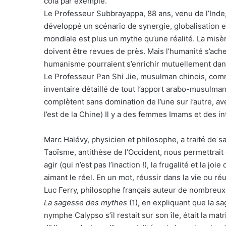
cola par exemple.
Le Professeur Subbrayappa, 88 ans, venu de l’Inde
développé un scénario de synergie, globalisation e
mondiale est plus un mythe qu’une réalité. La misèr
doivent être revues de près. Mais l’humanité s’ache
humanisme pourraient s’enrichir mutuellement dan
Le Professeur Pan Shi Jie, musulman chinois, comm
inventaire détaillé de tout l’apport arabo-musulma
complètent sans domination de l’une sur l’autre, av
l’est de la Chine) Il y a des femmes Imams et des in
Marc Halévy, physicien et philosophe, a traité de s
Taoïsme, antithèse de l’Occident, nous permettrai
agir (qui n’est pas l’inaction !), la frugalité et la j
aimant le réel. En un mot, réussir dans la vie ou réu
Luc Ferry, philosophe français auteur de nombreux 
La sagesse des mythes
(1), en expliquant que la s
nymphe Calypso s’il restait sur son île, était la ma