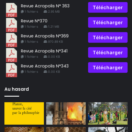
Revue Acropolis N° 363
Télécharger
1 fichier·s
2.95 MB
Revue N°370
Télécharger
1 fichier·s
1.21 MB
Revue Acropolis N°369
Télécharger
1 fichier·s
970.89 KB
Revue Acropolis N°341
Télécharger
1 fichier·s
0.00 KB
Revue Acropolis N°343
Télécharger
1 fichier·s
0.00 KB
Au hasard