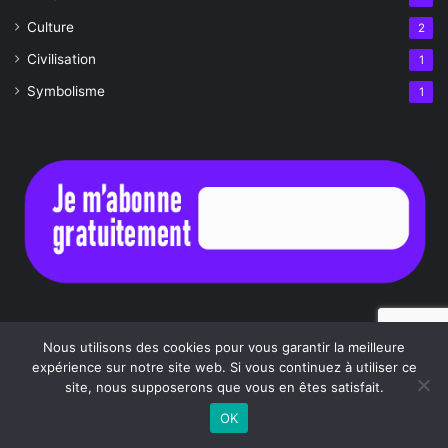
Culture
2
Civilisation
1
Symbolisme
1
Nous suivre
Nous utilisons des cookies pour vous garantir la meilleure
expérience sur notre site web. Si vous continuez à utiliser ce
site, nous supposerons que vous en êtes satisfait.
Facebook
YouTube
Instagram
Buzzsprout
OK
Facebook
X
WhatsApp
Telegram