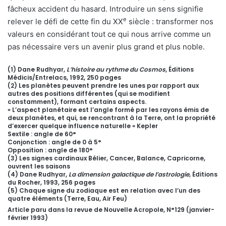
fâcheux accident du hasard. Introduire un sens signifie
e
relever le défi de cette fin du XX
siècle : transformer nos
valeurs en considérant tout ce qui nous arrive comme un
pas nécessaire vers un avenir plus grand et plus noble.
(1) Dane Rudhyar,
L’histoire au rythme du Cosmos
, Éditions
Médicis/Entrelacs, 1992, 250 pages
(2) Les planètes peuvent prendre les unes par rapport aux
autres des positions différentes (qui se modifient
constamment), formant certains aspects.
« L’aspect planétaire est l’angle formé par les rayons émis de
deux planètes, et qui, se rencontrant à la Terre, ont la propriété
d’exercer quelque influence naturelle » Kepler
Sextile : angle de 60°
Conjonction : angle de 0 à 5°
Opposition : angle de 180°
(3) Les signes cardinaux Bélier, Cancer, Balance, Capricorne,
ouvrent les saisons
(4) Dane Rudhyar,
La dimension galactique de l’astrologie,
Éditions
du Rocher, 1993, 256 pages
(5) Chaque signe du zodiaque est en relation avec l’un des
quatre éléments (Terre, Eau, Air Feu)
Article paru dans la revue de Nouvelle Acropole, N°129 (janvier-
février 1993)