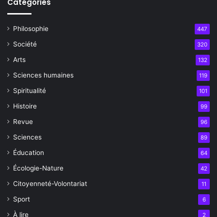
Catégories
Philosophie
447
Société
320
Arts
132
Sciences humaines
119
Spiritualité
101
Histoire
99
Revue
96
Sciences
89
Éducation
64
Écologie-Nature
42
Citoyenneté-Volontariat
11
Sport
6
À lire
2