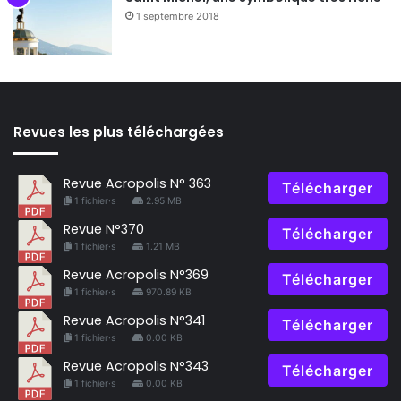
1 septembre 2018
Revues les plus téléchargées
Revue Acropolis N° 363
Télécharger
1 fichier·s
2.95 MB
Revue N°370
Télécharger
1 fichier·s
1.21 MB
Revue Acropolis N°369
Télécharger
1 fichier·s
970.89 KB
Revue Acropolis N°341
Télécharger
1 fichier·s
0.00 KB
Revue Acropolis N°343
Télécharger
1 fichier·s
0.00 KB