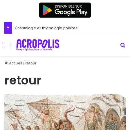
Renoir : la peinture comme un art du lien
Menu
R
Accueil
/
retour
retour