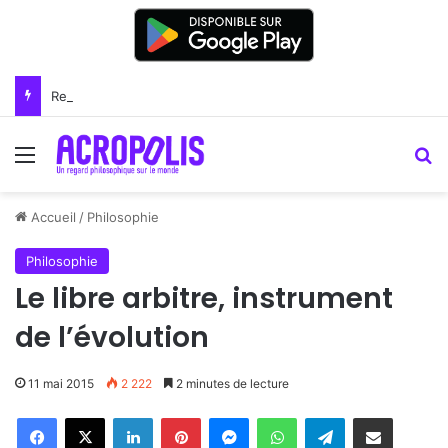
Renoir : la peinture comme un art du lien
Menu
R
Accueil
/
Philosophie
Philosophie
Le libre arbitre, instrument
de l’évolution
11 mai 2015
2 222
2 minutes de lecture
Linkedin
Pinterest
Messenger
WhatsApp
Telegram
Partager par email