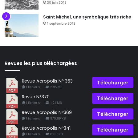
30 juin 2018
Saint Michel, une symbolique très riche
1 septembre 2018
Revues les plus téléchargées
Revue Acropolis N° 363
Télécharger
1 fichier·s
2.95 MB
Revue N°370
Télécharger
1 fichier·s
1.21 MB
Revue Acropolis N°369
Télécharger
1 fichier·s
970.89 KB
Revue Acropolis N°341
Télécharger
1 fichier·s
0.00 KB