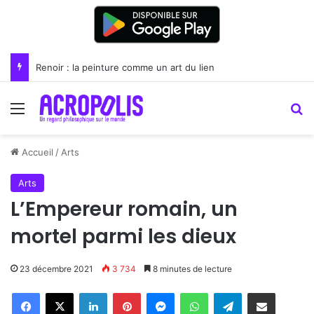
Florence et l’Académie néoplatonicienne
Menu
R
Accueil
/
Arts
Arts
L’Empereur romain, un
mortel parmi les dieux
23 décembre 2021
3 734
8 minutes de lecture
Linkedin
Pinterest
Messenger
WhatsApp
Telegram
Partager par email