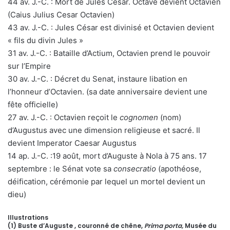
44 av. J.-C. : Mort de Jules César. Octave devient Octavien
(Caius Julius Cesar Octavien)
43 av. J.-C. : Jules César est divinisé et Octavien devient
« fils du divin Jules »
31 av. J.-C. : Bataille d’Actium, Octavien prend le pouvoir
sur l’Empire
30 av. J.-C. : Décret du Senat, instaure libation en
l’honneur d’Octavien. (sa date anniversaire devient une
fête officielle)
27 av. J.-C. : Octavien reçoit le
cognomen
(nom)
d’Augustus avec une dimension religieuse et sacré. Il
devient Imperator Caesar Augustus
14 ap. J.-C. :19 août, mort d’Auguste à Nola à 75 ans. 17
septembre : le Sénat vote sa
consecratio
(apothéose,
déification, cérémonie par lequel un mortel devient un
dieu)
Illustrations
(1) Buste d’Auguste , couronné de chêne,
Prima porta,
Musée du