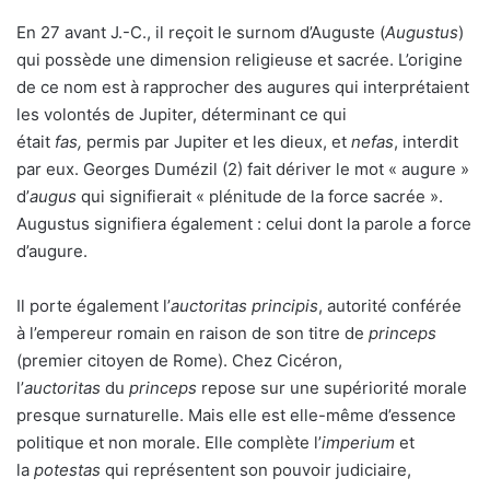
En 27 avant J.-C., il reçoit le surnom d’Auguste (
Augustus
)
qui possède une dimension religieuse et sacrée. L’origine
de ce nom est à rapprocher des augures qui interprétaient
les volontés de Jupiter, déterminant ce qui
était
fas
,
permis par Jupiter et les dieux, et
nefas
, interdit
par eux. Georges Dumézil (2) fait dériver le mot « augure »
d’
augus
qui signifierait « plénitude de la force sacrée ».
Augustus signifiera également : celui dont la parole a force
d’augure.
Il porte également l’
auctoritas principis
, autorité conférée
à l’empereur romain en raison de son titre de
princeps
(premier citoyen de Rome). Chez Cicéron,
l’
auctoritas
du
princeps
repose sur une supériorité morale
presque surnaturelle. Mais elle est elle-même d’essence
politique et non morale. Elle complète l’
imperium
et
la
potestas
qui représentent son pouvoir judiciaire,