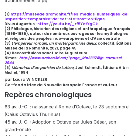
traditionnelles. » (5)
(1)
https://museedelaromanite.fr/les-medias-numeriques-de-
lexposition-temporaire-de-cet-ete-sont-en-ligne
Divus Augustus :
https://youtu.be/_rf5YetYgGk
(2) Philologue, historien des religions et anthropologue français
(1898-1986), auteur de nombreux ouvrages sur les mythologies
et religions des peuples indo-européens et d’Asie centrale
(3)
L’empereur romain, un mortel parmi les dieux,
collectif, Éditions
Musée de la Romanité, 2021, page 45
(4) Reconstituions sanctuaire Augusteum
Nimes :
http://www.archeo3d.net/?page_id=3337#jp-carousel-
2944
(5)
Mémoires d’un parisien de Lutèce
, Joel Schmidt, Éditions Albin
Michel, 1984
par Laura WINCKLER
Co-fondatrice de Nouvelle Acropole France et auteur
Repères chronologiques
63 av. J.-C. : naissance à Rome d’Octave, le 23 septembre
(Caius Octavius Thurinus)
45 av. J.-C. : Adoption d’Octave par Jules César, son
grand-oncle