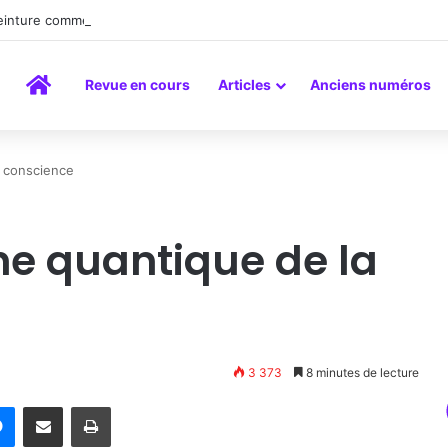
peinture comme un art du lien
Accueil
Revue en cours
Articles
Anciens numéros
 conscience
e quantique de la
3 373
8 minutes de lecture
rest
Messenger
Partager par email
Imprimer