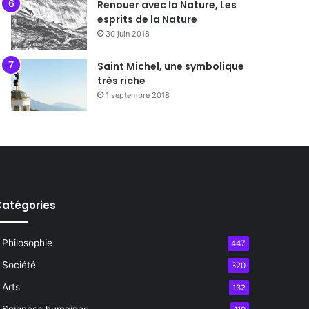
Renouer avec la Nature, Les
esprits de la Nature
30 juin 2018
Saint Michel, une symbolique
très riche
1 septembre 2018
atégories
Philosophie
447
Société
320
Arts
132
Sciences humaines