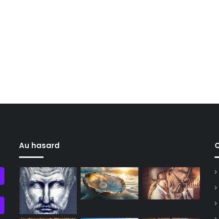
Au hasard
C