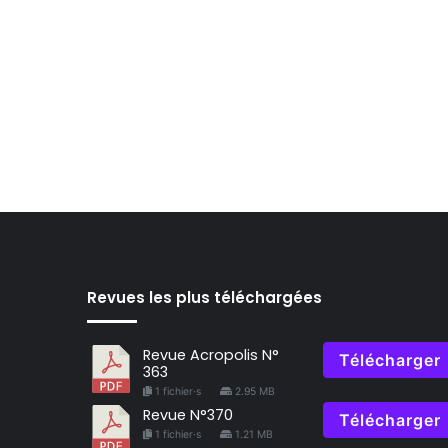
Revues les plus téléchargées
Revue Acropolis N°
Télécharger
363
1 fichier·s
2.95 MB
Revue N°370
Télécharger
1 fichier·s
1.21 MB