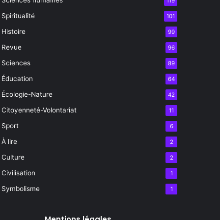
119
Spiritualité
101
Histoire
99
Revue
96
Sciences
89
Éducation
64
Écologie-Nature
42
Citoyenneté-Volontariat
11
Sport
6
À lire
2
Culture
2
Civilisation
1
Symbolisme
1
Mentions légales