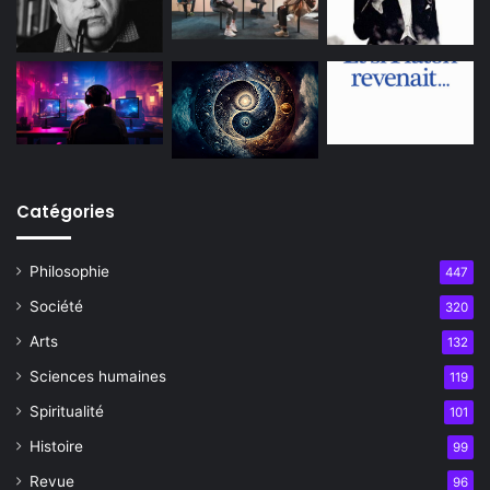
Catégories
Philosophie
447
Société
320
Arts
132
Sciences humaines
119
Spiritualité
101
Histoire
99
Revue
96