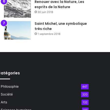
Renouer avec la Nature, Les
esprits de la Nature
30 juin 2018
Saint Michel, une symbolique
très riche
1 septembre 2018
atégories
Philosophie
447
Société
320
Arts
132
Sciences humaines