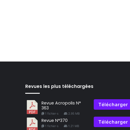
Revues les plus téléchargées
Revue Acropolis N°
Télécharger
363
1 fichier·s
2.95 MB
Revue N°370
Télécharger
1 fichier·s
1.21 MB