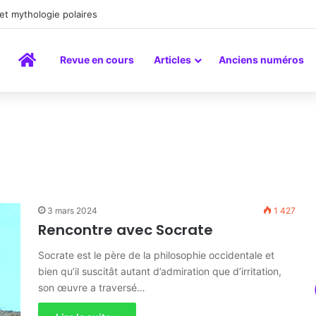
peinture comme un art du lien
Accueil
Revue en cours
Articles
Anciens numéros
3 mars 2024
1 427
Rencontre avec Socrate
Socrate est le père de la philosophie occidentale et
bien qu’il suscitât autant d’admiration que d’irritation,
son œuvre a traversé…