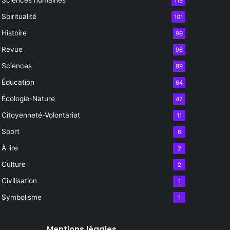
119
Spiritualité
101
Histoire
99
Revue
96
Sciences
89
Éducation
64
Écologie-Nature
42
Citoyenneté-Volontariat
11
Sport
6
À lire
2
Culture
2
Civilisation
1
Symbolisme
1
Mentions légales