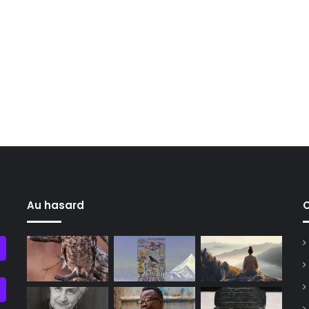
Au hasard
C