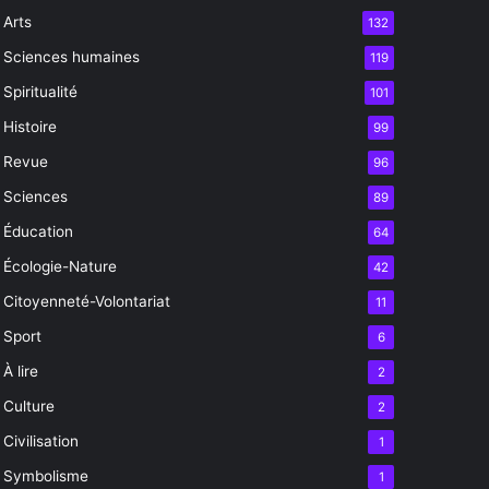
Arts
132
Sciences humaines
119
Spiritualité
101
Histoire
99
Revue
96
Sciences
89
Éducation
64
Écologie-Nature
42
Citoyenneté-Volontariat
11
Sport
6
À lire
2
Culture
2
Civilisation
1
Symbolisme
1