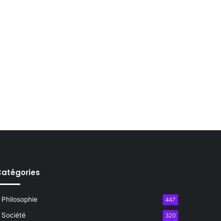
atégories
Philosophie
447
Société
320