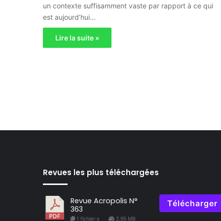
un contexte suffisamment vaste par rapport à ce qui
est aujourd’hui…
Lire la suite »
Revues les plus téléchargées
Revue Acropolis N°
Télécharger
363
1 fichier·s
2.95 MB