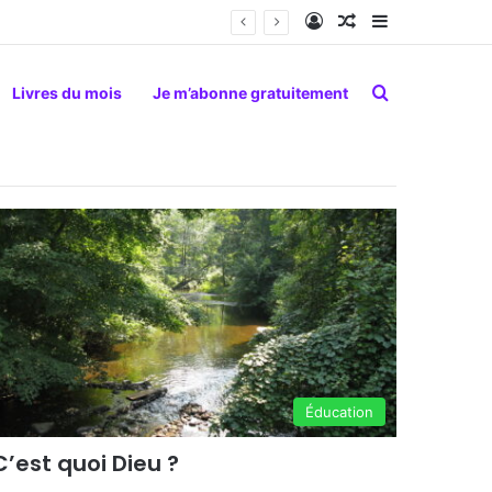
Connexion
Article Aléatoire
Sidebar (barr
Rechercher
Livres du mois
Je m’abonne gratuitement
Éducation
C’est quoi Dieu ?