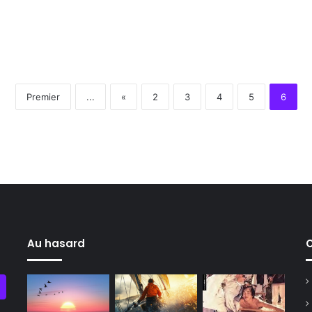
Premier
...
«
2
3
4
5
6
Au hasard
C