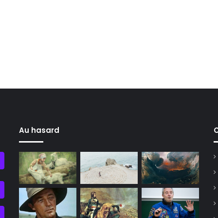
Au hasard
C