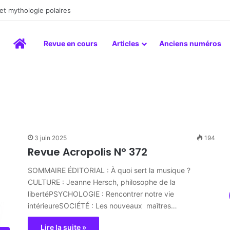
peinture comme un art du lien
Accueil
Revue en cours
Articles
Anciens numéros
3 juin 2025
194
Revue Acropolis N° 372
SOMMAIRE ÉDITORIAL : À quoi sert la musique ?
CULTURE : Jeanne Hersch, philosophe de la
libertéPSYCHOLOGIE : Rencontrer notre vie
intérieureSOCIÉTÉ : Les nouveaux maîtres…
Lire la suite »