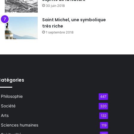
30 juin 2018
Saint Michel, une symbolique
très riche
1 septembre 2018
atégories
Philosophie
447
Société
320
Arts
132
Sciences humaines
119