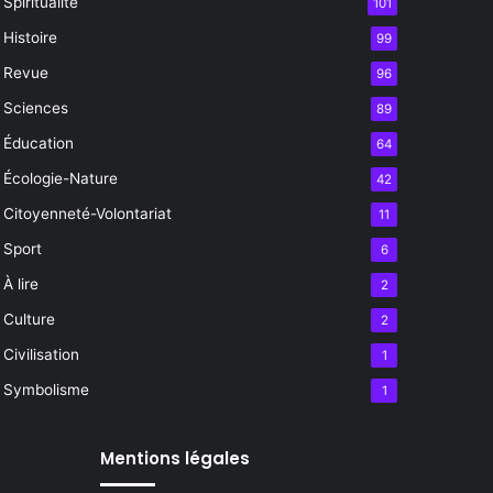
Spiritualité
101
Histoire
99
Revue
96
Sciences
89
Éducation
64
Écologie-Nature
42
Citoyenneté-Volontariat
11
Sport
6
À lire
2
Culture
2
Civilisation
1
Symbolisme
1
Mentions légales