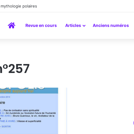
mythologie polaires
Accueil
Revue en cours
Articles
Anciens numéros
n°257