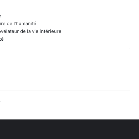
é
ure de l’humanité
élateur de la vie intérieure
té
.