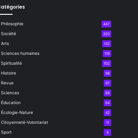
atégories
Philosophie
447
Société
320
Arts
132
Sciences humaines
119
Spiritualité
102
Histoire
98
Revue
97
Sciences
89
Éducation
64
Écologie-Nature
42
Citoyenneté-Volontariat
11
Sport
6