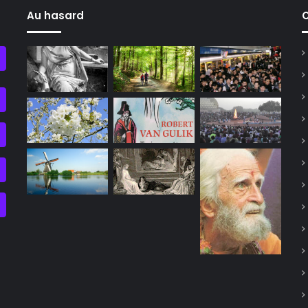
Au hasard
C