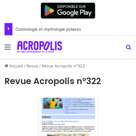
Renoir : la peinture comme un art du lien
Menu
R
Accueil
/
Revue
/
Revue Acropolis n°322
Revue Acropolis n°322