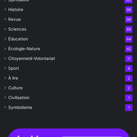
101
Histoire
99
Revue
96
Sciences
89
Éducation
64
Écologie-Nature
42
Citoyenneté-Volontariat
11
Sport
6
À lire
2
Culture
2
Civilisation
1
Symbolisme
1