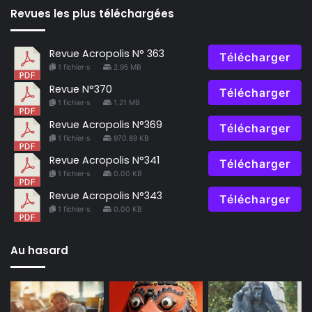
Revues les plus téléchargées
Revue Acropolis N° 363
Télécharger
1 fichier·s
2.95 MB
Revue N°370
Télécharger
1 fichier·s
1.21 MB
Revue Acropolis N°369
Télécharger
1 fichier·s
970.89 KB
Revue Acropolis N°341
Télécharger
1 fichier·s
0.00 KB
Revue Acropolis N°343
Télécharger
1 fichier·s
0.00 KB
Au hasard