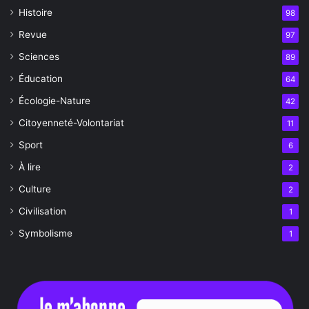
Histoire
98
Revue
97
Sciences
89
Éducation
64
Écologie-Nature
42
Citoyenneté-Volontariat
11
Sport
6
À lire
2
Culture
2
Civilisation
1
Symbolisme
1