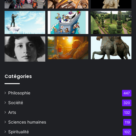
Catégories
Philosophie
447
Société
320
Arts
132
Sciences humaines
119
Spiritualité
102