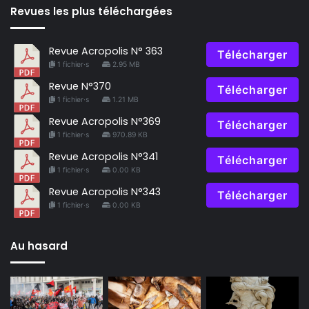
Revues les plus téléchargées
Revue Acropolis N° 363
Télécharger
1 fichier·s
2.95 MB
Revue N°370
Télécharger
1 fichier·s
1.21 MB
Revue Acropolis N°369
Télécharger
1 fichier·s
970.89 KB
Revue Acropolis N°341
Télécharger
1 fichier·s
0.00 KB
Revue Acropolis N°343
Télécharger
1 fichier·s
0.00 KB
Au hasard