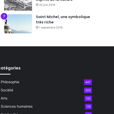
30 juin 2018
Saint Michel, une symbolique
très riche
1 septembre 2018
atégories
Philosophie
447
Société
320
Arts
132
Sciences humaines
119