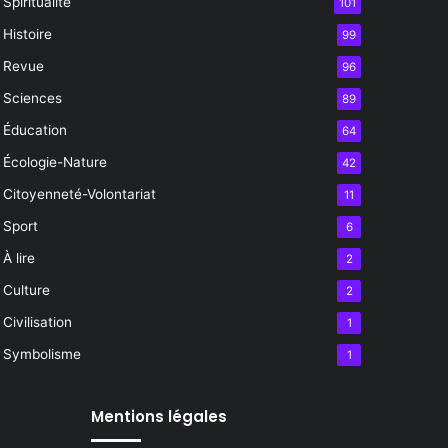
Spiritualité
101
Histoire
99
Revue
96
Sciences
89
Éducation
64
Écologie-Nature
42
Citoyenneté-Volontariat
11
Sport
6
À lire
2
Culture
2
Civilisation
1
Symbolisme
1
Mentions légales