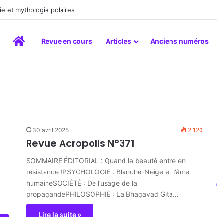
e et mythologie polaires
Accueil
Revue en cours
Articles
Anciens numéros
30 avril 2025
2 120
Revue Acropolis N°371
SOMMAIRE ÉDITORIAL : Quand la beauté entre en
résistance !PSYCHOLOGIE : Blanche-Neige et l’âme
humaineSOCIÉTÉ : De l’usage de la
propagandePHILOSOPHIE : La Bhagavad Gita…
Lire la suite »