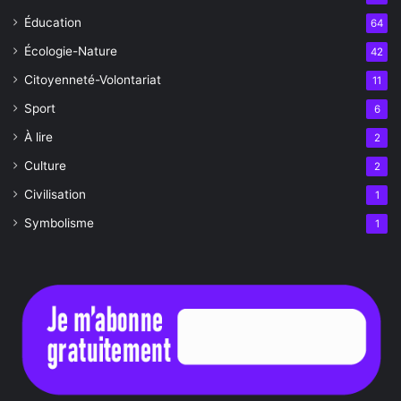
Éducation
64
Écologie-Nature
42
Citoyenneté-Volontariat
11
Sport
6
À lire
2
Culture
2
Civilisation
1
Symbolisme
1