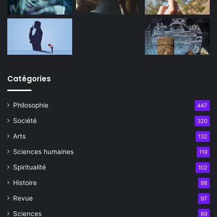
Catégories
Philosophie
447
Société
320
Arts
132
Sciences humaines
119
Spiritualité
102
Histoire
98
Revue
97
Sciences
89