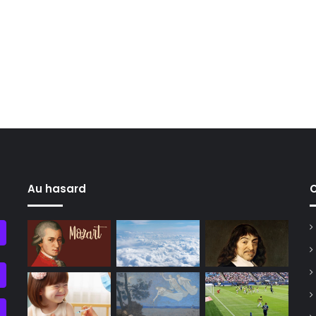
Au hasard
C