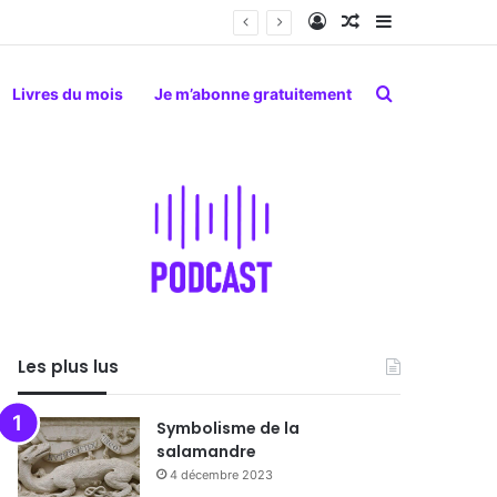
Connexion
Article Aléatoire
Sidebar (barr
Rechercher
Livres du mois
Je m’abonne gratuitement
Les plus lus
Symbolisme de la
salamandre
4 décembre 2023