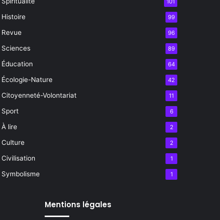
Spiritualité
101
Histoire
99
Revue
96
Sciences
89
Éducation
64
Écologie-Nature
42
Citoyenneté-Volontariat
11
Sport
6
À lire
2
Culture
2
Civilisation
1
Symbolisme
1
Mentions légales