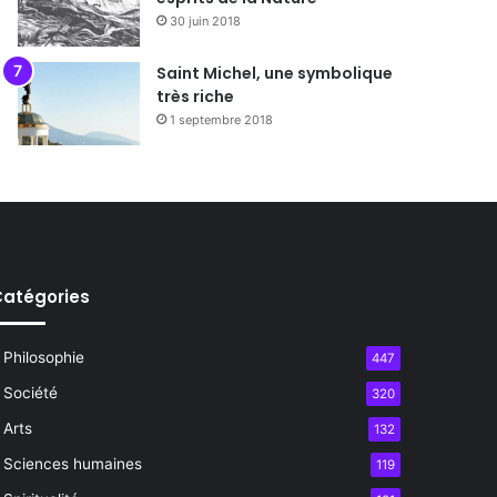
30 juin 2018
Saint Michel, une symbolique
très riche
1 septembre 2018
atégories
Philosophie
447
Société
320
Arts
132
Sciences humaines
119