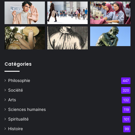
Catégories
Philosophie
447
Société
320
Arts
132
Sciences humaines
119
Spiritualité
101
Histoire
99