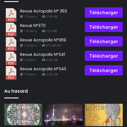
Revue Acropolis N° 363
Télécharger
1 fichier·s
2.95 MB
Revue N°370
Télécharger
1 fichier·s
1.21 MB
Revue Acropolis N°369
Télécharger
1 fichier·s
970.89 KB
Revue Acropolis N°341
Télécharger
1 fichier·s
0.00 KB
Revue Acropolis N°343
Télécharger
1 fichier·s
0.00 KB
Au hasard