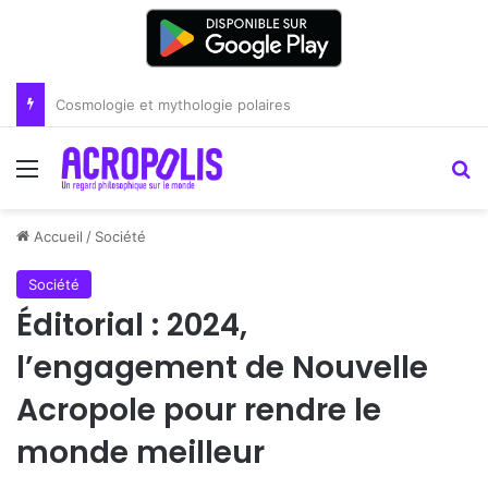
Renoir : la peinture comme un art du lien
Menu
R
Accueil
/
Société
Société
Éditorial : 2024,
l’engagement de Nouvelle
Acropole pour rendre le
monde meilleur