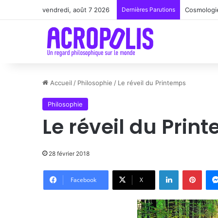
vendredi, août 7 2026
Dernières Parutions
Renoir : l
Accueil
/
Philosophie
/
Le réveil du Printemps
Philosophie
Le réveil du Prin
28 février 2018
Linkedin
Pinte
Facebook
X