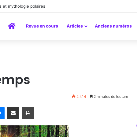
a peinture comme un art du lien
Accueil
Revue en cours
Articles
Anciens numéros
temps
2 414
2 minutes de lecture
rest
Messenger
Partager par email
Imprimer