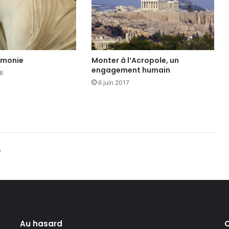
rmonie
Monter à l’Acropole, un
engagement humain
6
6 juin 2017
.
Au hasard
C