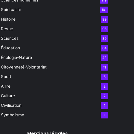
119
Spiritualité
101
Histoire
99
Revue
96
Sciences
89
Éducation
64
Écologie-Nature
42
Citoyenneté-Volontariat
11
Sport
6
À lire
2
Culture
2
Civilisation
1
Symbolisme
1
Mentions légales