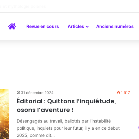
a peinture comme un art du lien
Accueil
Revue en cours
Articles
Anciens numéros
31 décembre 2024
1 917
Éditorial : Quittons l’inquiétude,
osons l’aventure !
Désengagés au travail, ballotés par l’instabilité
politique, inquiets pour leur futur, il y a en ce début
2025, comme dit…