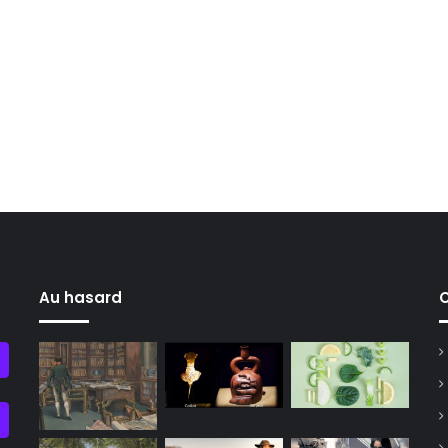
Au hasard
C