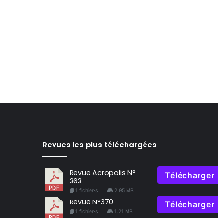
Revues les plus téléchargées
Revue Acropolis N°
Télécharger
363
1 fichier·s
2.95 MB
Revue N°370
Télécharger
1 fichier·s
1.21 MB