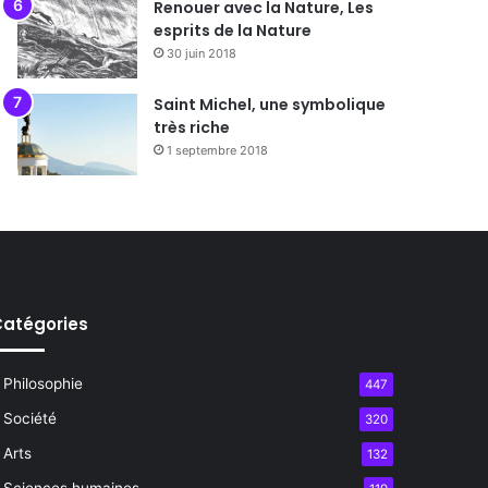
Renouer avec la Nature, Les
esprits de la Nature
30 juin 2018
Saint Michel, une symbolique
très riche
1 septembre 2018
atégories
Philosophie
447
Société
320
Arts
132
Sciences humaines