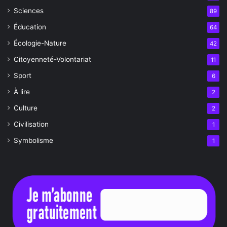
Sciences
89
Éducation
64
Écologie-Nature
42
Citoyenneté-Volontariat
11
Sport
6
À lire
2
Culture
2
Civilisation
1
Symbolisme
1