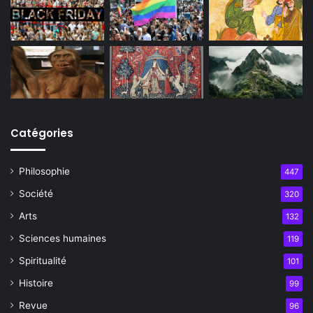
Catégories
Philosophie
447
Société
320
Arts
132
Sciences humaines
119
Spiritualité
101
Histoire
99
Revue
96