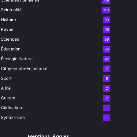
119
Spiritualité
101
Histoire
99
Revue
96
Sciences
89
Éducation
64
Écologie-Nature
42
Citoyenneté-Volontariat
11
Sport
6
À lire
2
Culture
2
Civilisation
1
Symbolisme
1
Mentions légales