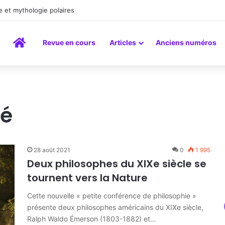
a peinture comme un art du lien
Accueil
Revue en cours
Articles
Anciens numéros
té
28 août 2021
0
1 995
Deux philosophes du XIXe siècle se
tournent vers la Nature
Cette nouvelle « petite conférence de philosophie »
présente deux philosophes américains du XIXe siècle,
Ralph Waldo Émerson (1803-1882) et…