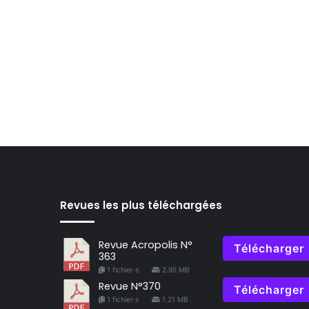
Revues les plus téléchargées
Revue Acropolis N°
Télécharger
363
1 fichier·s
2.95 MB
Revue N°370
Télécharger
1 fichier·s
1.21 MB