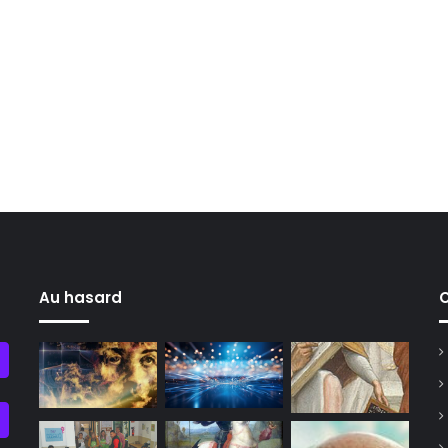
Au hasard
C