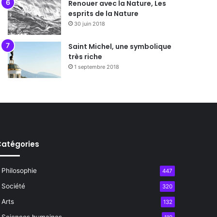
Renouer avec la Nature, Les
esprits de la Nature
30 juin 2018
Saint Michel, une symbolique
très riche
1 septembre 2018
atégories
Philosophie
447
Société
320
Arts
132
Sciences humaines