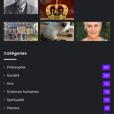
Catégories
Philosophie
447
Société
320
Arts
132
Sciences humaines
119
Spiritualité
101
Histoire
99