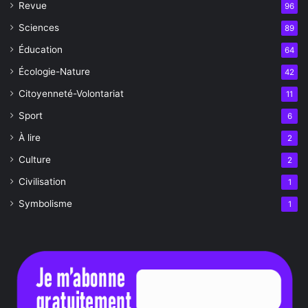
Revue
96
Sciences
89
Éducation
64
Écologie-Nature
42
Citoyenneté-Volontariat
11
Sport
6
À lire
2
Culture
2
Civilisation
1
Symbolisme
1