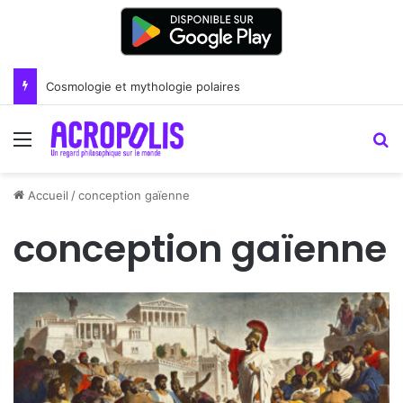
Renoir : la peinture comme un art du lien
Menu
R
Accueil
/
conception gaïenne
conception gaïenne