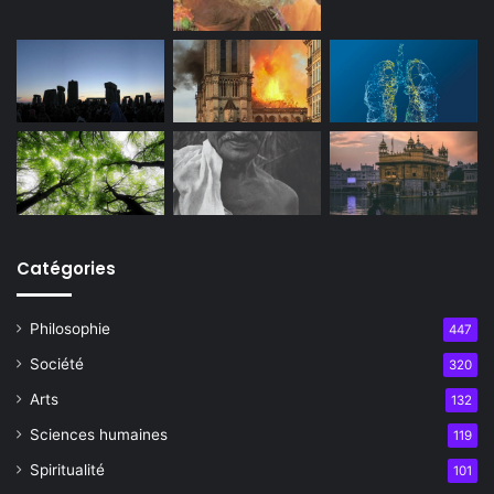
Catégories
Philosophie
447
Société
320
Arts
132
Sciences humaines
119
Spiritualité
101