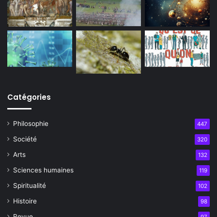
Catégories
Philosophie
447
Société
320
Arts
132
Sciences humaines
119
Spiritualité
102
Histoire
98
Revue