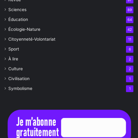
97
Sciences
89
Éducation
64
Écologie-Nature
42
Citoyenneté-Volontariat
11
Sport
6
À lire
2
Culture
2
Civilisation
1
Symbolisme
1