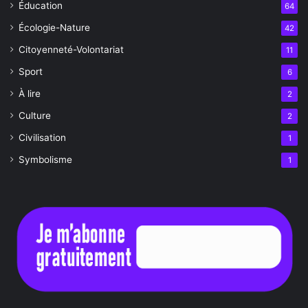
Éducation
64
Écologie-Nature
42
Citoyenneté-Volontariat
11
Sport
6
À lire
2
Culture
2
Civilisation
1
Symbolisme
1