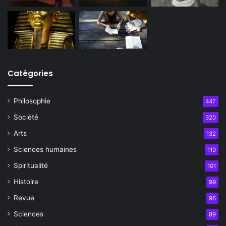
Catégories
Philosophie
447
Société
320
Arts
132
Sciences humaines
119
Spiritualité
101
Histoire
99
Revue
96
Sciences
89