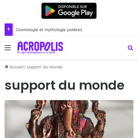
Cosmologie et mythologie polaires
Menu
R
Accueil
/
support du monde
support du monde