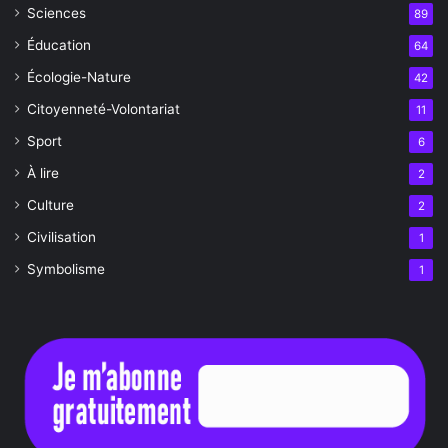
Sciences
89
Éducation
64
Écologie-Nature
42
Citoyenneté-Volontariat
11
Sport
6
À lire
2
Culture
2
Civilisation
1
Symbolisme
1