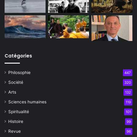
Catégories
Philosophie
447
Société
320
Arts
132
Sciences humaines
119
Spiritualité
101
Histoire
99
Revue
96