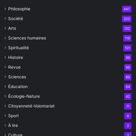
Philosophie
447
Société
320
Arts
132
Sciences humaines
119
Spiritualité
101
Histoire
99
Revue
96
Sciences
89
Éducation
64
Écologie-Nature
42
Citoyenneté-Volontariat
11
Sport
6
À lire
2
Culture
2