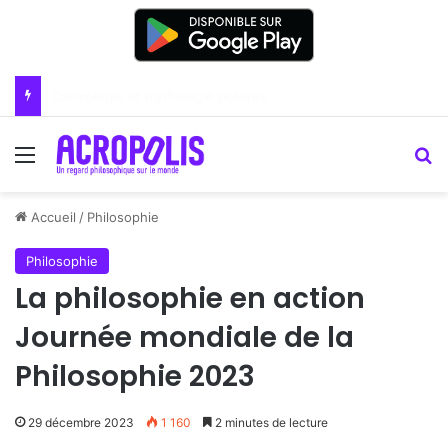
Renoir : la peinture comme un art du lien
Menu
R
Accueil
/
Philosophie
Philosophie
La philosophie en action
Journée mondiale de la
Philosophie 2023
29 décembre 2023
1 160
2 minutes de lecture