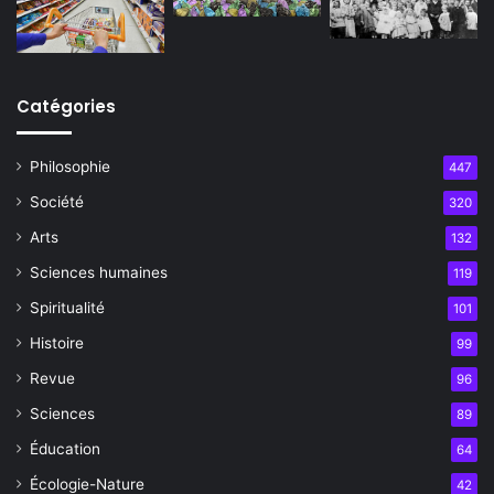
Catégories
Philosophie
447
Société
320
Arts
132
Sciences humaines
119
Spiritualité
101
Histoire
99
Revue
96
Sciences
89
Éducation
64
Écologie-Nature
42